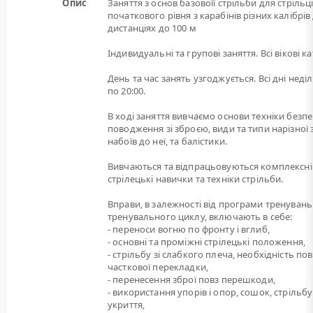
Опис
Заняття з основ базовоїї стрільби для стрільц
початкового рівня з карабінів різних калібрів
дистанціях до 100 м
Індивидуальні та групові заняття. Всі вікові ка
День та час занять узгоджується. Всі дні неділі
по 20:00.
В ході заняття вивчаємо основи техніки безп
поводження зі зброєю, види та типи нарізної 
набоїв до неї, та балістики.
Вивчаються та відпрацьовуються комплексні
стрілецькі навички та техніки стрільби.
Вправи, в залежності від програми тренувань
тренувального циклу, включають в себе:
- переноси вогню по фронту і вглиб,
- основні та проміжні стрілецькі положення,
- стрільбу зі слабкого плеча, необхідність пов
часткової перекладки,
- перенесення зброї повз перешкоди,
- використання упорів і опор, сошок, стрільбу
укриття,