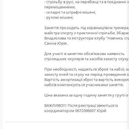
- стрільбу в русі, на перебіжці та в поєднанні з
переміщеннями,
- складні та штрафні мішені,
- рухомі мішені.
Заняття проходять під кервіництвом тренера
майстра спорту з практичної стрільби, Збара
Владислава та інструктора клубу "Навчись ст
Саніна Юрія.
Для участі в заняттях обов'язкова наявність
стрілецьких окулярів та засобів захисту слуху
При необхідності, надається зброя та набої, 
захисту очей та слуху на період проведення з
Вартість амортизації зброї та вартість викори
набоїв компенсується учасниками заняття.
Ціна вказана за одну годину заняття у групі із 
ВАЖЛИВО!!! Після реєстрацї звяжіться із
координатором 0672096607 Юрій