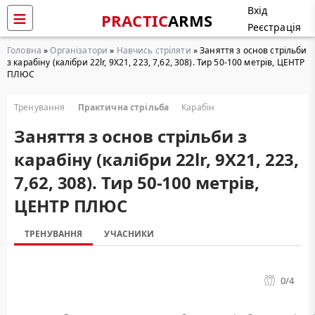
Вхід
PRACTIC
ARMS
Реєстрація
Головна
»
Організатори
»
Навчись стріляти
» Заняття з основ стрільби
з карабіну (калібри 22lr, 9Х21, 223, 7,62, 308). Тир 50-100 метрів, ЦЕНТР
ПЛЮС
Тренування
Практична стрільба
Карабін
Заняття з основ стрільби з
карабіну (калібри 22lr, 9Х21, 223,
7,62, 308). Тир 50-100 метрів,
ЦЕНТР ПЛЮС
ТРЕНУВАННЯ
УЧАСНИКИ
0
/4