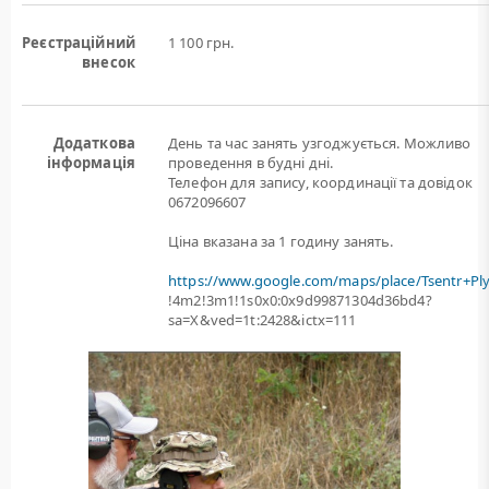
Реєстраційний
1 100 грн.
внесок
Додаткова
День та час занять узгоджується. Можливо
інформація
проведення в будні дні.
Телефон для запису, координації та довідок
0672096607
Ціна вказана за 1 годину занять.
https://www.google.com/maps/place/Tsentr+Pl
!4m2!3m1!1s0x0:0x9d99871304d36bd4?
sa=X&ved=1t:2428&ictx=111