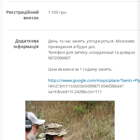
Реєстраційний
1 100 грн.
внесок
Додаткова
День та час занять узгоджується. Можливо
інформація
проведення в будні дні.
Телефон для запису, координації та довідок
0672096607
Ціна вказана за 1 годину занять.
https://www.google.com/maps/place/Tsentr+Pl
!4m2!3m1!1s0x0:0x9d99871304d36bd4?
sa=X&ved=1t:2428&ictx=111