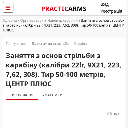
Вхід
PRACTIC
ARMS
Реєстрація
Головна
»
Організатори
»
Навчись стріляти
» Заняття з основ стрільби
з карабіну (калібри 22lr, 9Х21, 223, 7,62, 308). Тир 50-100 метрів, ЦЕНТР
ПЛЮС
Тренування
Практична стрільба
Карабін
Заняття з основ стрільби з
карабіну (калібри 22lr, 9Х21, 223,
7,62, 308). Тир 50-100 метрів,
ЦЕНТР ПЛЮС
ТРЕНУВАННЯ
УЧАСНИКИ
0
/4