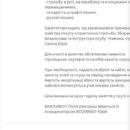
- стрільбу в русі, на перебіжці та в поєднанні з
переміщеннями,
- складні та штрафні мішені,
- рухомі мішені.
Заняття проходять під кервіництвом тренера
майстра спорту з практичної стрільби, Збара
Владислава та інструктора клубу "Навчись ст
Саніна Юрія.
Для участі в заняттях обов'язкова наявність
стрілецьких окулярів та засобів захисту слуху
При необхідності, надається зброя та набої, 
захисту очей та слуху на період проведення з
Вартість амортизації зброї та вартість викори
набоїв компенсується учасниками заняття.
Ціна вказана за одну годину заняття у групі із 
ВАЖЛИВО!!! Після реєстрацї звяжіться із
координатором 0672096607 Юрій