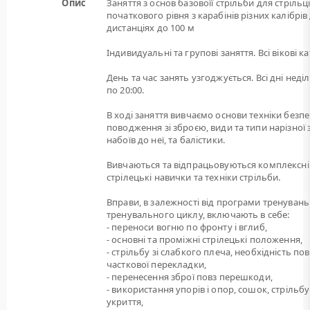
Опис
Заняття з основ базовоїї стрільби для стрільц
початкового рівня з карабінів різних калібрів
дистанціях до 100 м
Індивидуальні та групові заняття. Всі вікові ка
День та час занять узгоджується. Всі дні неділі
по 20:00.
В ході заняття вивчаємо основи техніки безп
поводження зі зброєю, види та типи нарізної 
набоїв до неї, та балістики.
Вивчаються та відпрацьовуються комплексні
стрілецькі навички та техніки стрільби.
Вправи, в залежності від програми тренувань
тренувального циклу, включають в себе:
- переноси вогню по фронту і вглиб,
- основні та проміжні стрілецькі положення,
- стрільбу зі слабкого плеча, необхідність пов
часткової перекладки,
- перенесення зброї повз перешкоди,
- використання упорів і опор, сошок, стрільбу
укриття,