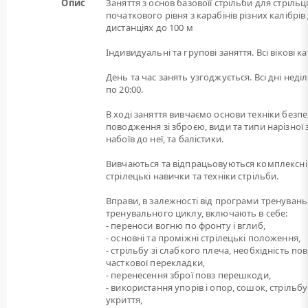
Опис
Заняття з основ базовоїї стрільби для стрільц
початкового рівня з карабінів різних калібрів
дистанціях до 100 м
Індивидуальні та групові заняття. Всі вікові ка
День та час занять узгоджується. Всі дні неділі
по 20:00.
В ході заняття вивчаємо основи техніки безп
поводження зі зброєю, види та типи нарізної 
набоїв до неї, та балістики.
Вивчаються та відпрацьовуються комплексні
стрілецькі навички та техніки стрільби.
Вправи, в залежності від програми тренувань
тренувального циклу, включають в себе:
- переноси вогню по фронту і вглиб,
- основні та проміжні стрілецькі положення,
- стрільбу зі слабкого плеча, необхідність пов
часткової перекладки,
- перенесення зброї повз перешкоди,
- використання упорів і опор, сошок, стрільбу
укриття,