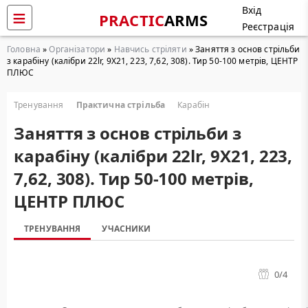
Вхід
PRACTIC
ARMS
Реєстрація
Головна
»
Організатори
»
Навчись стріляти
» Заняття з основ стрільби
з карабіну (калібри 22lr, 9Х21, 223, 7,62, 308). Тир 50-100 метрів, ЦЕНТР
ПЛЮС
Тренування
Практична стрільба
Карабін
Заняття з основ стрільби з
карабіну (калібри 22lr, 9Х21, 223,
7,62, 308). Тир 50-100 метрів,
ЦЕНТР ПЛЮС
ТРЕНУВАННЯ
УЧАСНИКИ
0
/4