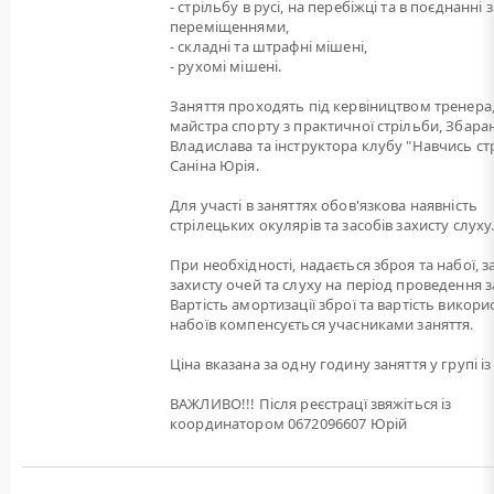
- стрільбу в русі, на перебіжці та в поєднанні з
переміщеннями,
- складні та штрафні мішені,
- рухомі мішені.
Заняття проходять під кервіництвом тренера
майстра спорту з практичної стрільби, Збара
Владислава та інструктора клубу "Навчись ст
Саніна Юрія.
Для участі в заняттях обов'язкова наявність
стрілецьких окулярів та засобів захисту слуху
При необхідності, надається зброя та набої, 
захисту очей та слуху на період проведення з
Вартість амортизації зброї та вартість викори
набоїв компенсується учасниками заняття.
Ціна вказана за одну годину заняття у групі із 
ВАЖЛИВО!!! Після реєстрацї звяжіться із
координатором 0672096607 Юрій