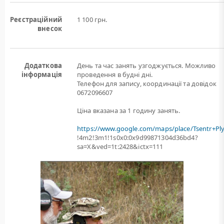
Реєстраційний
1 100 грн.
внесок
Додаткова
День та час занять узгоджується. Можливо
інформація
проведення в будні дні.
Телефон для запису, координації та довідок
0672096607
Ціна вказана за 1 годину занять.
https://www.google.com/maps/place/Tsentr+Pl
!4m2!3m1!1s0x0:0x9d99871304d36bd4?
sa=X&ved=1t:2428&ictx=111