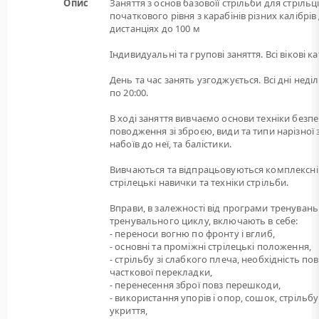
Опис
Заняття з основ базовоїї стрільби для стрільц
початкового рівня з карабінів різних калібрів
дистанціях до 100 м
Індивидуальні та групові заняття. Всі вікові ка
День та час занять узгоджується. Всі дні неділі
по 20:00.
В ході заняття вивчаємо основи техніки безп
поводження зі зброєю, види та типи нарізної 
набоїв до неї, та балістики.
Вивчаються та відпрацьовуються комплексні
стрілецькі навички та техніки стрільби.
Вправи, в залежності від програми тренувань
тренувального циклу, включають в себе:
- переноси вогню по фронту і вглиб,
- основні та проміжні стрілецькі положення,
- стрільбу зі слабкого плеча, необхідність пов
часткової перекладки,
- перенесення зброї повз перешкоди,
- використання упорів і опор, сошок, стрільбу
укриття,