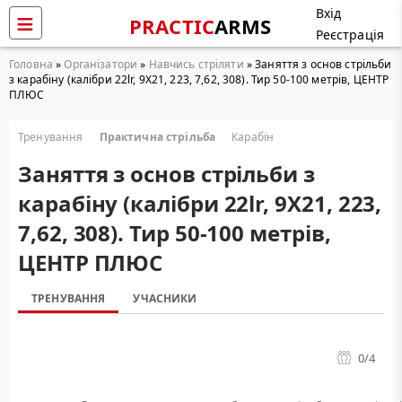
Вхід
PRACTIC
ARMS
Реєстрація
Головна
»
Організатори
»
Навчись стріляти
» Заняття з основ стрільби
з карабіну (калібри 22lr, 9Х21, 223, 7,62, 308). Тир 50-100 метрів, ЦЕНТР
ПЛЮС
Тренування
Практична стрільба
Карабін
Заняття з основ стрільби з
карабіну (калібри 22lr, 9Х21, 223,
7,62, 308). Тир 50-100 метрів,
ЦЕНТР ПЛЮС
ТРЕНУВАННЯ
УЧАСНИКИ
0
/4