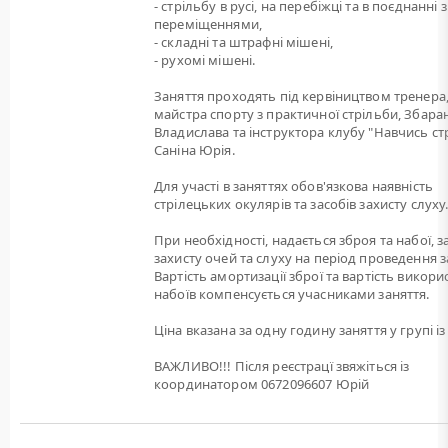
- стрільбу в русі, на перебіжці та в поєднанні з
переміщеннями,
- складні та штрафні мішені,
- рухомі мішені.
Заняття проходять під кервіництвом тренера
майстра спорту з практичної стрільби, Збара
Владислава та інструктора клубу "Навчись ст
Саніна Юрія.
Для участі в заняттях обов'язкова наявність
стрілецьких окулярів та засобів захисту слуху
При необхідності, надається зброя та набої, 
захисту очей та слуху на період проведення з
Вартість амортизації зброї та вартість викори
набоїв компенсується учасниками заняття.
Ціна вказана за одну годину заняття у групі із 
ВАЖЛИВО!!! Після реєстрацї звяжіться із
координатором 0672096607 Юрій