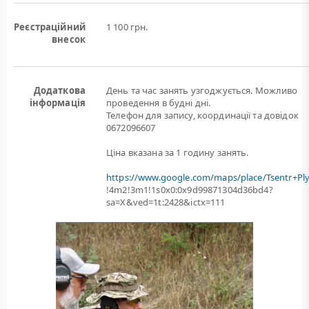
Реєстраційний
1 100 грн.
внесок
Додаткова
День та час занять узгоджується. Можливо
інформація
проведення в будні дні.
Телефон для запису, координації та довідок
0672096607
Ціна вказана за 1 годину занять.
https://www.google.com/maps/place/Tsentr+Pl
!4m2!3m1!1s0x0:0x9d99871304d36bd4?
sa=X&ved=1t:2428&ictx=111