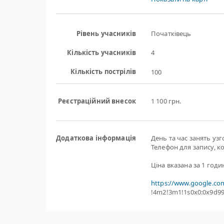
Рівень учасників
Початківець
Кількість учасників
4
Кількість пострілів
100
Реєстраційний внесок
1 100 грн.
Додаткова інформація
День та час занять уз
Телефон для запису, к
Ціна вказана за 1 годи
https://www.google.co
!4m2!3m1!1s0x0:0x9d9