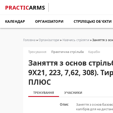
PRACTIC
ARMS
КАЛЕНДАР
ОРГАНІЗАТОРИ
СТРІЛЕЦЬКІ ОБ'ЄКТИ
Головна
»
Організатори
»
Навчись стріляти
» Заняття з осн
Тренування
Практична стрільба
Карабін
Заняття з основ стрільб
9Х21, 223, 7,62, 308). Т
ПЛЮС
ТРЕНУВАННЯ
УЧАСНИКИ
Опис
Заняття з основ базово
калібрів для на дистан