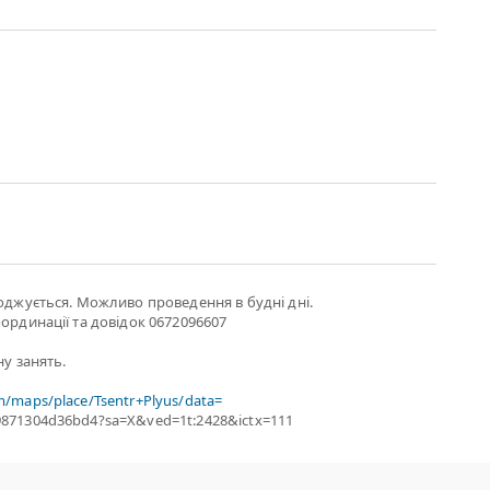
годжується. Можливо проведення в будні дні.
оординації та довідок 0672096607
ну занять.
m/maps/place/Tsentr+Plyus/data=
9871304d36bd4?sa=X&ved=1t:2428&ictx=111