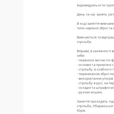
Індивидуальні та групов
День та час занять узгод
В ході заняття вивчає
типи нарізної зброї та 
Вивчаються та відпрац
стрільби.
Вправи, в залежності 
себе:
- переноси вогню по фр
- основні та проміжні 
- стрільбу зі слабкого
- перенесення зброї п
- використання упорів 
- стрільбу в русі, на 
- складні та штрафні м
- рухомі мішені.
Заняття проходять під
стрільби, Збаранськог
Юрія.