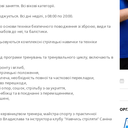
і заняття. Всі вікові категорії.
жується. Всі дні неділі, з 08:00 по 20:00.
мо основи техніки безпечного поводження зі зброєю, види та
набоїв до неї, та балістики.
ьовуються комплексні стрілецькі навички та техніки
від програми тренувань та тренувального циклу, включають в
онту і вглиб,
стрілецькі положення,
 плеча, необхідність повної та часткової перекладки,
овз перешкоди,
і опор, сошок, стрільбу з-за укриття,
перебіжці та в поєднанні з переміщеннями,
ішені,
ОРГ
 кервіництвом тренера, майстра спорту з практичної
о Владислава та інструктора клубу "Навчись стріляти" Саніна