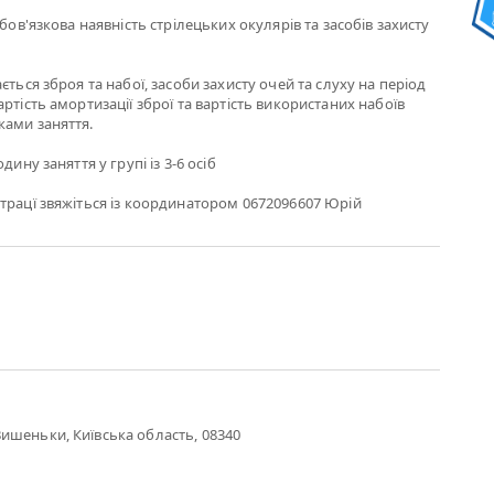
обов'язкова наявність стрілецьких окулярів та засобів захисту
ється зброя та набої, засоби захисту очей та слуху на період
ртість амортизації зброї та вартість використаних набоїв
ками заняття.
дину заняття у групі із 3-6 осіб
трацї звяжіться із координатором 0672096607 Юрій
ишеньки, Київська область, 08340