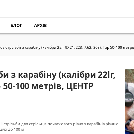
БЛОГ
АРХІВ
ов стрільби з карабіну (калібри 22lr, 9Х21, 223, 7,62, 308). Тир 50-100 ме
и з карабіну (калібри 22lr,
ир 50-100 метрів, ЦЕНТР
її стрільби для стрільців початкового рівня з карабінів різних
ціях до 100 м