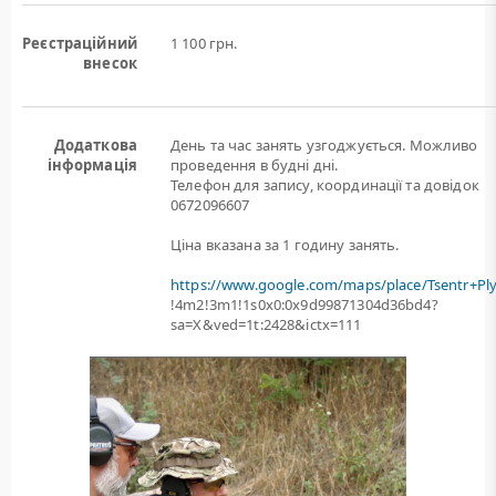
Реєстраційний
1 100 грн.
внесок
Додаткова
День та час занять узгоджується. Можливо
інформація
проведення в будні дні.
Телефон для запису, координації та довідок
0672096607
Ціна вказана за 1 годину занять.
https://www.google.com/maps/place/Tsentr+Pl
!4m2!3m1!1s0x0:0x9d99871304d36bd4?
sa=X&ved=1t:2428&ictx=111