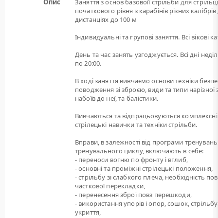
Опис
Заняття з основ базовоїї стрільби для стрільц
початкового рівня з карабінів різних калібрів
дистанціях до 100 м
Індивидуальні та групові заняття. Всі вікові ка
День та час занять узгоджується. Всі дні неділі
по 20:00.
В ході заняття вивчаємо основи техніки безп
поводження зі зброєю, види та типи нарізної 
набоїв до неї, та балістики.
Вивчаються та відпрацьовуються комплексні
стрілецькі навички та техніки стрільби.
Вправи, в залежності від програми тренувань
тренувального циклу, включають в себе:
- переноси вогню по фронту і вглиб,
- основні та проміжні стрілецькі положення,
- стрільбу зі слабкого плеча, необхідність пов
часткової перекладки,
- перенесення зброї повз перешкоди,
- використання упорів і опор, сошок, стрільбу
укриття,