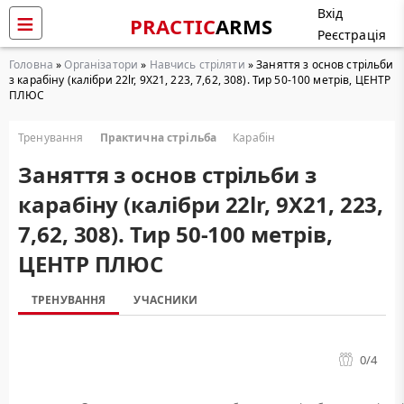
Вхід
PRACTIC
ARMS
Реєстрація
Головна
»
Організатори
»
Навчись стріляти
» Заняття з основ стрільби
з карабіну (калібри 22lr, 9Х21, 223, 7,62, 308). Тир 50-100 метрів, ЦЕНТР
ПЛЮС
Тренування
Практична стрільба
Карабін
Заняття з основ стрільби з
карабіну (калібри 22lr, 9Х21, 223,
7,62, 308). Тир 50-100 метрів,
ЦЕНТР ПЛЮС
ТРЕНУВАННЯ
УЧАСНИКИ
0
/4