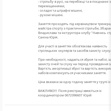
- стрільбу в русі, на перебіжці та в поєднанні з
переміщеннями,
- складні та штрафні мішені,
- рухомі мішені.
Заняття проходять під кервіництвом тренера
майстра спорту з практичної стрільби, Збара
Владислава та інструктора клубу "Навчись ст
Саніна Юрія.
Для участі в заняттях обов'язкова наявність
стрілецьких окулярів та засобів захисту слуху
При необхідності, надається зброя та набої, 
захисту очей та слуху на період проведення з
Вартість амортизації зброї та вартість викори
набоїв компенсується учасниками заняття.
Ціна вказана за одну годину заняття у групі із 
ВАЖЛИВО!!! Після реєстрацї звяжіться із
координатором 0672096607 Юрій