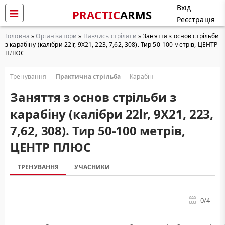
Вхід
PRACTIC
ARMS
Реєстрація
Головна
»
Організатори
»
Навчись стріляти
» Заняття з основ стрільби
з карабіну (калібри 22lr, 9Х21, 223, 7,62, 308). Тир 50-100 метрів, ЦЕНТР
ПЛЮС
Тренування
Практична стрільба
Карабін
Заняття з основ стрільби з
карабіну (калібри 22lr, 9Х21, 223,
7,62, 308). Тир 50-100 метрів,
ЦЕНТР ПЛЮС
ТРЕНУВАННЯ
УЧАСНИКИ
0
/4