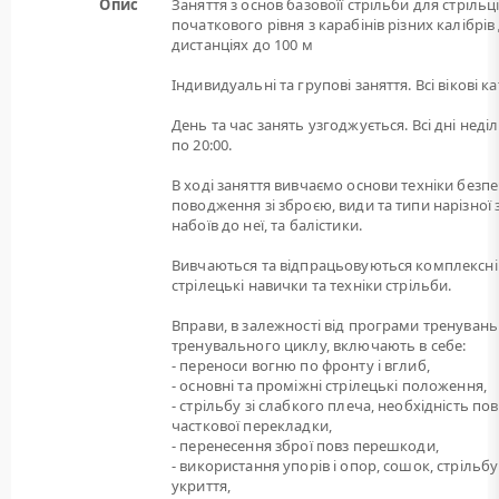
Опис
Заняття з основ базовоїї стрільби для стрільц
початкового рівня з карабінів різних калібрів
дистанціях до 100 м
Індивидуальні та групові заняття. Всі вікові ка
День та час занять узгоджується. Всі дні неділі
по 20:00.
В ході заняття вивчаємо основи техніки безп
поводження зі зброєю, види та типи нарізної 
набоїв до неї, та балістики.
Вивчаються та відпрацьовуються комплексні
стрілецькі навички та техніки стрільби.
Вправи, в залежності від програми тренувань
тренувального циклу, включають в себе:
- переноси вогню по фронту і вглиб,
- основні та проміжні стрілецькі положення,
- стрільбу зі слабкого плеча, необхідність пов
часткової перекладки,
- перенесення зброї повз перешкоди,
- використання упорів і опор, сошок, стрільбу
укриття,