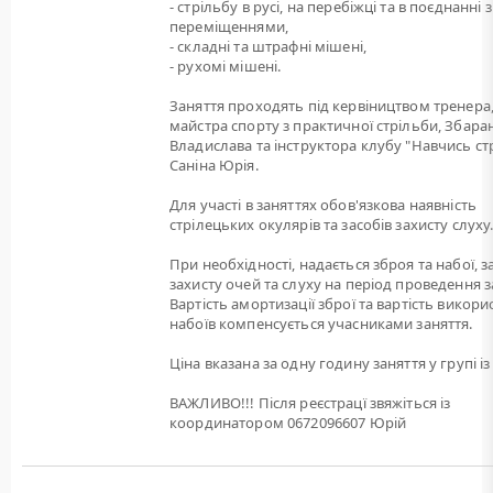
- стрільбу в русі, на перебіжці та в поєднанні з
переміщеннями,
- складні та штрафні мішені,
- рухомі мішені.
Заняття проходять під кервіництвом тренера
майстра спорту з практичної стрільби, Збара
Владислава та інструктора клубу "Навчись ст
Саніна Юрія.
Для участі в заняттях обов'язкова наявність
стрілецьких окулярів та засобів захисту слуху
При необхідності, надається зброя та набої, 
захисту очей та слуху на період проведення з
Вартість амортизації зброї та вартість викори
набоїв компенсується учасниками заняття.
Ціна вказана за одну годину заняття у групі із 
ВАЖЛИВО!!! Після реєстрацї звяжіться із
координатором 0672096607 Юрій