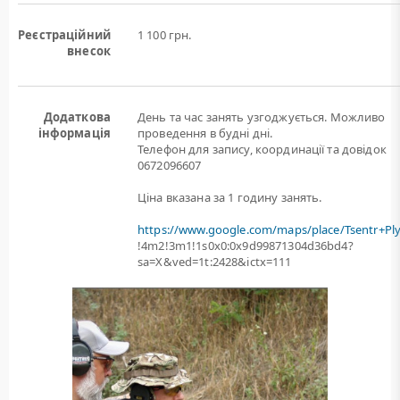
Реєстраційний
1 100 грн.
внесок
Додаткова
День та час занять узгоджується. Можливо
інформація
проведення в будні дні.
Телефон для запису, координації та довідок
0672096607
Ціна вказана за 1 годину занять.
https://www.google.com/maps/place/Tsentr+Pl
!4m2!3m1!1s0x0:0x9d99871304d36bd4?
sa=X&ved=1t:2428&ictx=111