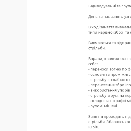
Індивидуальні та групов
День та час занять узгод
В ході заняття вивчає
типи нарізної зброї та 
Вивчаються та відпрац
стрільби.
Вправи, в залежності 
себе:
- переноси вогню по фр
- основні та проміжні 
- стрільбу зі слабкого
- перенесення зброї п
- використання упорів 
- стрільбу в русі, на 
- складні та штрафні м
- рухомі мішені.
Заняття проходять під
стрільби, Збаранськог
Юрія.