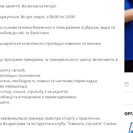
і заняття. Всі вікові категорії.
жується. Всі дні неділі, з 08:00 по 20:00.
мо основи техніки безпечного поводження зі зброєю, види та
набоїв до неї, та балістики.
ьовуються комплексні стрілецькі навички та техніки
від програми тренувань та тренувального циклу, включають в
онту і вглиб,
стрілецькі положення,
 плеча, необхідність повної та часткової перекладки,
овз перешкоди,
і опор, сошок, стрільбу з-за укриття,
перебіжці та в поєднанні з переміщеннями,
ішені,
ОРГ
 кервіництвом тренера, майстра спорту з практичної
о Владислава та інструктора клубу "Навчись стріляти" Саніна