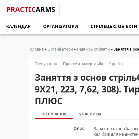
PRACTIC
ARMS
КАЛЕНДАР
ОРГАНІЗАТОРИ
СТРІЛЕЦЬКІ ОБ'ЄКТИ
Головна
»
Організатори
»
Навчись стріляти
» Заняття з осн
Тренування
Практична стрільба
Карабін
Заняття з основ стрільб
9Х21, 223, 7,62, 308). Т
ПЛЮС
ТРЕНУВАННЯ
УЧАСНИКИ
Опис
Заняття з основ базово
калібрів для на дистан