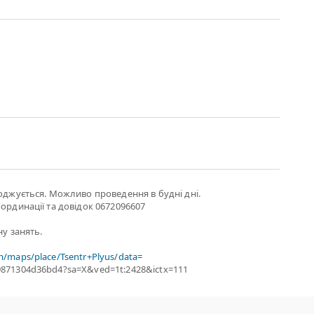
годжується. Можливо проведення в будні дні.
оординації та довідок 0672096607
ну занять.
m/maps/place/Tsentr+Plyus/data=
9871304d36bd4?sa=X&ved=1t:2428&ictx=111