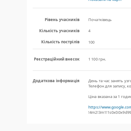
Рівень учасників
Початківець
Кількість учасників
4
Кількість пострілів
100
Реєстраційний внесок
1 100 грн.
Додаткова інформація
День та час занять уз
Телефон для запису, к
Ціна вказана за 1 годи
https://www.google.co
!4m2!3m1!1s0x0:0x9d9