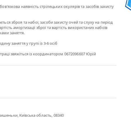
обов'язкова наявність стрілецьких окулярів та засобів захисту
ється зброя та набої, засоби захисту очей та слуху на період
ртість амортизації зброї та вартість використаних набоїв
ками заняття.
дину заняття у групі із 3-6 осіб
трацї звяжіться із координатором 0672096607 Юрій
ишеньки, Київська область, 08340