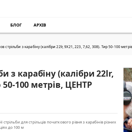
БЛОГ
АРХІВ
ов стрільби з карабіну (калібри 22lr, 9Х21, 223, 7,62, 308). Тир 50-100 ме
и з карабіну (калібри 22lr,
ир 50-100 метрів, ЦЕНТР
її стрільби для стрільців початкового рівня з карабінів різних
ціях до 100 м