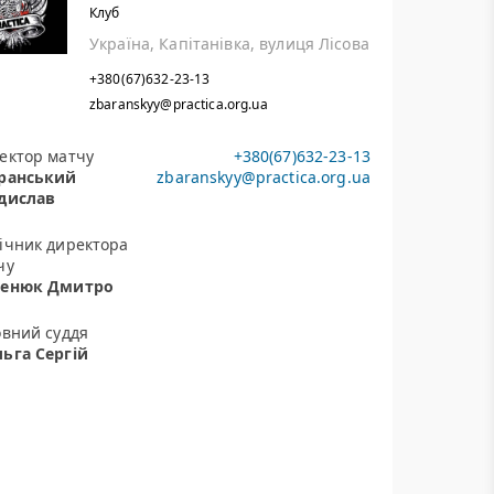
Клуб
Україна, Капітанівка, вулиця Лісова
+380(67)632-23-13
zbaranskyy@practica.org.ua
ектор матчу
+380(67)632-23-13
ранський
zbaranskyy@practica.org.ua
дислав
ічник директора
чу
енюк Дмитро
овний суддя
ьга Сергій