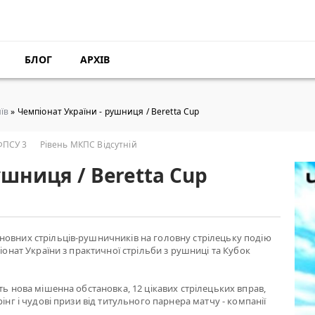
БЛОГ
АРХІВ
їв
» Чемпіонат України - рушниця / Beretta Cup
ФПСУ 3
Рівень МКПС Відсутній
ушниця / Beretta Cup
овних стрільців-рушничників на головну стрілецьку подію
іонат України з практичної стрільби з рушниці та Кубок
ть нова мішенна обстановка, 12 цікавих стрілецьких вправ,
інг і чудові призи від титульного парнера матчу - компанії