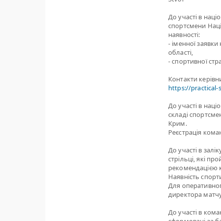
До участі в нац
спортсмени Наці
наявності:
- іменної заявки
області,
- спортивної стр
Контакти керівн
https://practical
До участі в нац
складі спортсмен
Крим.
Реєстрація кома
До участі в зал
стрільці, які п
рекомендацією ке
Наявність спорти
Для оперативног
директора матчу
До участі в ком