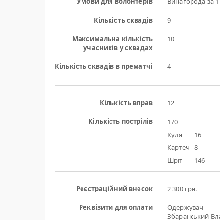
Умови для волонтерів
Винагорода за 1
Кількість сквадів
9
Максимальна кількість
10
учасників у сквадах
Кількість сквадів в прематчі
4
Кількість вправ
12
Кількість пострілів
170
Куля
16
Картеч
8
Шріт
146
Реєстраційний внесок
2 300 грн.
Реквізити для оплати
Одержувач
Збаранський Вл