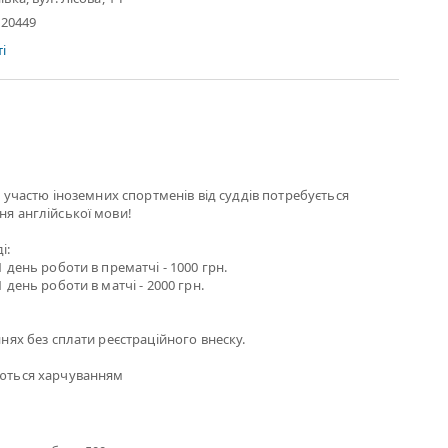
.20449
і
 з участю іноземних спортменів від суддів потребується
ня англійської мови!
і:
1 день роботи в прематчі - 1000 грн.
1 день роботи в матчі - 2000 грн.
ннях без сплати реєстраційного внеску.
уються харчуванням