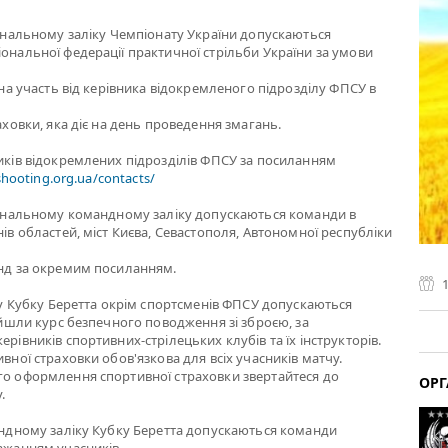
іональному заліку Чемпіонату України допускаються
ональної федерації практичної стрільби України за умови
 на участь від керівника відокремленого підрозділу ФПСУ в
аховки, яка діє на день проведення змагань.
иків відокремлених підрозділів ФПСУ за посиланням
-shooting.org.ua/contacts/
іональному командному заліку допускаються команди в
ів областей, міст Києва, Севастополя, Автономної республіки
нд за окремим посиланням.
іку Кубку Беретта окрім спортсменів ФПСУ допускаються
ройшли курс безпечного поводження зі зброєю, за
рівників спортивних-стрілецьких клубів та їх інструкторів.
вної страховки обов'язкова для всіх учасників матчу.
о оформлення спортивної страховки звертайтеся до
ОРГ
.
андному заліку Кубку Беретта допускаються команди