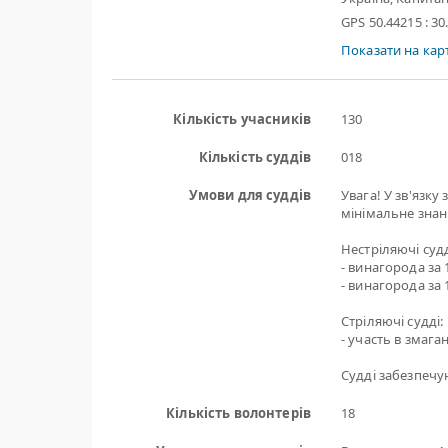
GPS 50.44215 : 30
Показати на карт
Кількість учасників
130
Кількість суддів
018
Умови для суддів
Увага! У зв'язку
мінімальне знан
Нестріляючі судд
- винагорода за 
- винагорода за 
Стріляючі судді:
- участь в змага
Судді забезпеч
Кількість волонтерів
18