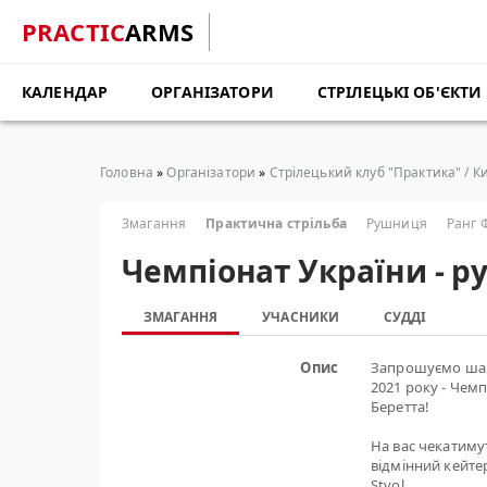
PRACTIC
ARMS
КАЛЕНДАР
ОРГАНІЗАТОРИ
СТРІЛЕЦЬКІ ОБ'ЄКТИ
Головна
»
Організатори
»
Стрілецький клуб "Практика" / Ки
Змагання
Практична стрільба
Рушниця
Ранг 
Чемпіонат України - р
ЗМАГАННЯ
УЧАСНИКИ
СУДДІ
Опис
Запрошуємо шан
2021 року - Чемп
Беретта!
На вас чекатиму
відмінний кейтер
Stvol