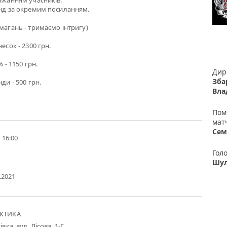
ажанням учасників.
нд за окремим посиланням.
магань - тримаємо інтригу)
есок - 2300 грн.
 - 1150 грн.
Дир
Зба
ди - 500 грн.
Вла
Пом
мат
Сем
- 16:00
Гол
Шул
9.2021
АКТИКА
вка, вул. Лісова, 1-Г