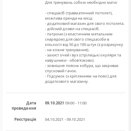
Для тренувань собою необхідно мати:
- спецзасіб (травматичний пістолет),
можлива оренда на мiсцi.
- додатковий магазин для свого пістолета.
- дійсний дозвіл на спецзасіб.
- патрони (з еластичним метальним
снарядом) для свого спецзасоби в
кількості від 50 до 100 штук (з розрахунку
- на кожне тренування).
- захист очей і вух (стрілецькі окуляри та
навушники - обов'язково).
- зовнішня поясна кобура, що закриває
спусковий гачок.
- Підсумок (з кріпленням на поясі) для
додаткового магазину.
Дата
09.10.2021
09:00 - 11:00
проведення
Реєстрація
04.10.2021 - 09.10.2021