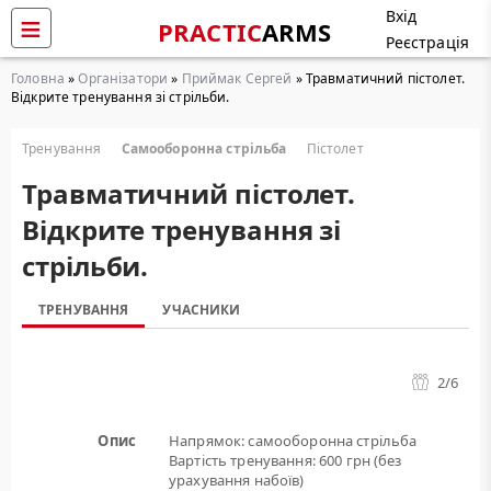
Вхід
PRACTIC
ARMS
Реєстрація
Головна
»
Організатори
»
Приймак Сергей
» Травматичний пістолет.
Вiдкрите тренування зі стрiльби.
Тренування
Самооборонна стрільба
Пістолет
Травматичний пістолет.
Вiдкрите тренування зі
стрiльби.
ТРЕНУВАННЯ
УЧАСНИКИ
2
/6
Опис
Напрямок: самооборонна стрільба
Вартість тренування: 600 грн (без
урахування набоїв)