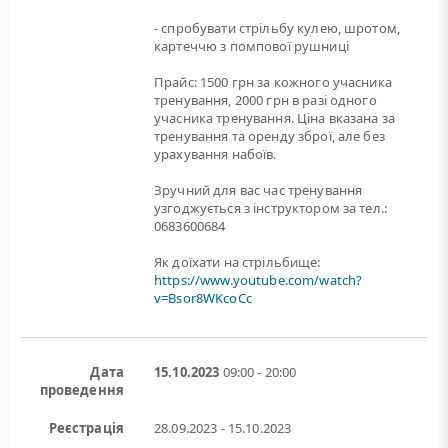
- спробувати стрільбу кулею, шротом,
картеччю з помпової рушниці
Прайс: 1500 грн за кожного учасника
тренування, 2000 грн в разі одного
учасника тренування. Ціна вказана за
тренування та оренду зброї, але без
урахування набоїв.
Зручний для вас час тренування
узгоджується з інструктором за тел.:
0683600684
Як доїхати на стрільбище:
https://www.youtube.com/watch?
v=Bsor8WKcoCc
Дата
15.10.2023
09:00 - 20:00
проведення
Реєстрація
28.09.2023 - 15.10.2023