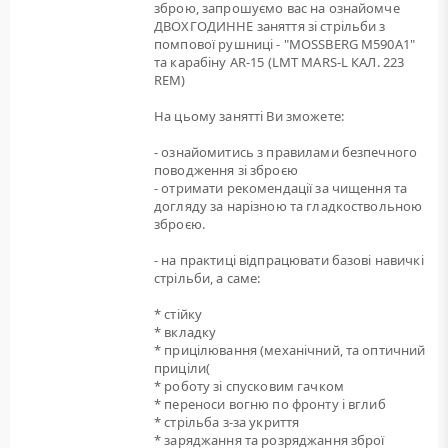
зброю, запрошуємо вас на ознайомче
ДВОХГОДИННЕ заняття зі стрільби з
помпової рушниці - "MOSSBERG M590A1"
та карабіну AR-15 (LMT MARS-L КАЛ. 223
REM)
На цьому занятті Ви зможете:
- ознайомитись з правилами безпечного
поводження зі зброєю
- отримати рекомендації за чищення та
догляду за нарізною та гладкоствольною
зброєю.
- на практиці відпрацювати базові навичкі
стрільби, а саме:
* стійку
* вкладку
* прицілювання (механічний, та оптичний
приціли(
* роботу зі спусковим гачком
* переноси вогню по фронту і вглиб
* стрільба з-за укриття
* заряджання та розряджання зброї