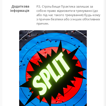
Додаткова
P.S. Стрільбище Практика залишає за
інформація
собою право відмовити в тренуванні (до
або під-час такого тренування) будь-кому
з причин безпеки або з інших об’єктивних
причин.