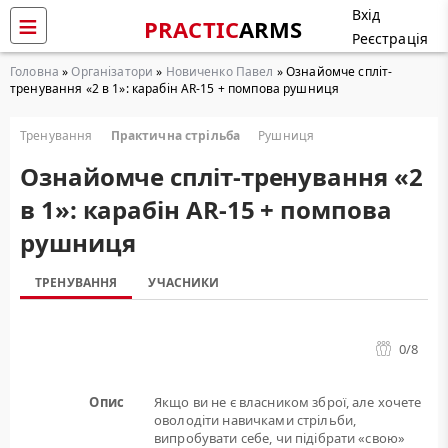
Вхід
PRACTIC
ARMS
Реєстрація
Головна
»
Організатори
»
Новиченко Павел
» Ознайомче спліт-
тренування «2 в 1»: карабін AR-15 + помпова рушниця
Тренування
Практична стрільба
Рушниця
Ознайомче спліт-тренування «2
в 1»: карабін AR-15 + помпова
рушниця
ТРЕНУВАННЯ
УЧАСНИКИ
0
/8
Опис
Якщо ви не є власником зброї, але хочете
оволодіти навичками стрільби,
випробувати себе, чи підібрати «свою»