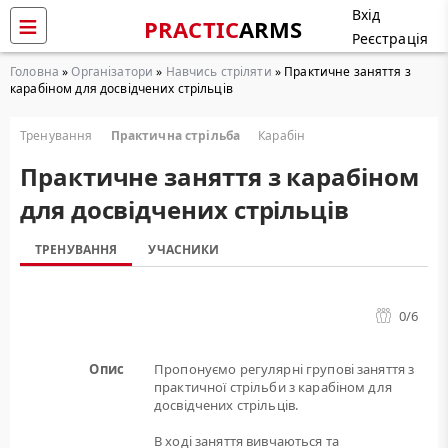
Вхід
PRACTIC
ARMS
Реєстрація
Головна
»
Організатори
»
Навчись стріляти
» Практичне заняття з
карабіном для досвідчених стрільців
Тренування
Практична стрільба
Карабін
Практичне заняття з карабіном
для досвідчених стрільців
ТРЕНУВАННЯ
УЧАСНИКИ
0
/6
Опис
Пропонуємо регулярні групові заняття з
практичної стрільби з карабіном для
досвідчених стрільців.
В ході заняття вивчаються та