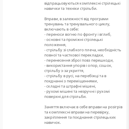
відпрацьовуються комплексні стрілецькі
навички та техніки стрільби.
Вправи, в залежності від програми
тренувань та тренувального циклу,
включають в себе:
- переноси вогню по фронту і вглиб,
- основні та проміжні стрілецькі
положення,
- стрільбу зі слабкого плеча, необхідність
повної та часткової перекладки,
- перенесення зброї повз перешкоди,
- використання упорів і опор, сошок,
стрільбу з-за укриття,
- стрільбу в русі, на перебіжці та в
поєднанні з переміщеннями,
- складні та штрафні мішені,
- рухомі мішені та незручні і рухомі
поверхні для стрільби.
Заняття включає в себе вправи на розігрів
та комплексні вправи на перевірку,
закріплення та поєднання стрілецьких
навичок.