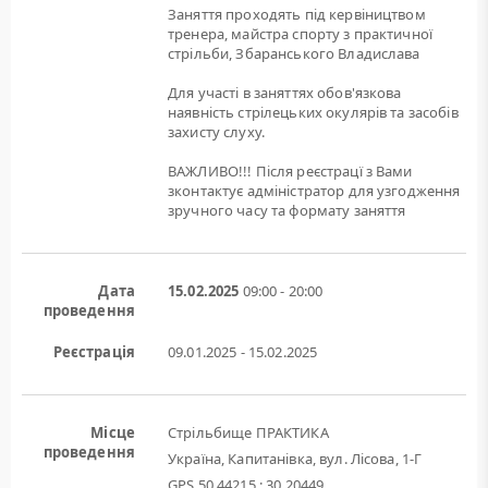
Заняття проходять під кервіництвом
тренера, майстра спорту з практичної
стрільби, Збаранського Владислава
Для участі в заняттях обов'язкова
наявність стрілецьких окулярів та засобів
захисту слуху.
ВАЖЛИВО!!! Після реєстрацї з Вами
зконтактує адміністратор для узгодження
зручного часу та формату заняття
Дата
15.02.2025
09:00 - 20:00
проведення
Реєстрація
09.01.2025 - 15.02.2025
Місце
Стрільбище ПРАКТИКА
проведення
Україна, Капитанівка, вул. Лісова, 1-Г
GPS 50.44215 : 30.20449