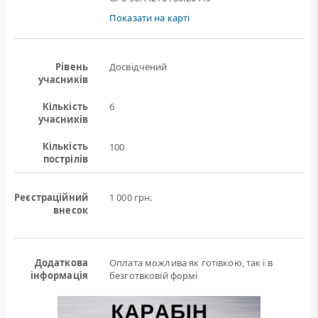
Показати на карті
Рівень
Досвідчений
учасників
Кількість
6
учасників
Кількість
100
пострілів
Реєстраційний
1 000 грн.
внесок
Додаткова
Оплата можлива як готівкою, так і в
інформація
безготвковій формі