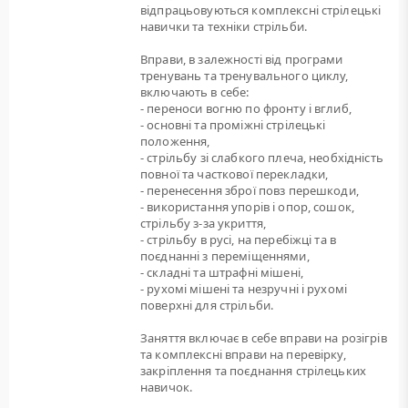
відпрацьовуються комплексні стрілецькі
навички та техніки стрільби.
Вправи, в залежності від програми
тренувань та тренувального циклу,
включають в себе:
- переноси вогню по фронту і вглиб,
- основні та проміжні стрілецькі
положення,
- стрільбу зі слабкого плеча, необхідність
повної та часткової перекладки,
- перенесення зброї повз перешкоди,
- використання упорів і опор, сошок,
стрільбу з-за укриття,
- стрільбу в русі, на перебіжці та в
поєднанні з переміщеннями,
- складні та штрафні мішені,
- рухомі мішені та незручні і рухомі
поверхні для стрільби.
Заняття включає в себе вправи на розігрів
та комплексні вправи на перевірку,
закріплення та поєднання стрілецьких
навичок.