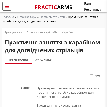
Вхід
PRACTIC
ARMS
Реєстрація
Головна
»
Організатори
»
Навчись стріляти
» Практичне заняття з
карабіном для досвідчених стрільців
Тренування
Практична стрільба
Карабін
Практичне заняття з карабіном
для досвідчених стрільців
ТРЕНУВАННЯ
УЧАСНИКИ
0
/6
Опис
Пропонуємо регулярні групові заняття з
практичної стрільби з карабіном для
досвідчених стрільців.
В ході заняття вивчаються та