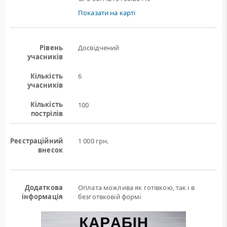
Показати на карті
Рівень
Досвідчений
учасників
Кількість
6
учасників
Кількість
100
пострілів
Реєстраційний
1 000 грн.
внесок
Додаткова
Оплата можлива як готівкою, так і в
інформація
безготвковій формі