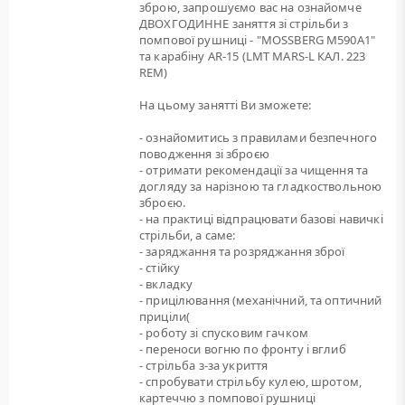
зброю, запрошуємо вас на ознайомче
ДВОХГОДИННЕ заняття зі стрільби з
помпової рушниці - "MOSSBERG M590A1"
та карабіну AR-15 (LMT MARS-L КАЛ. 223
REM)
На цьому занятті Ви зможете:
- ознайомитись з правилами безпечного
поводження зі зброєю
- отримати рекомендації за чищення та
догляду за нарізною та гладкоствольною
зброєю.
- на практиці відпрацювати базові навичкі
стрільби, а саме:
- заряджання та розряджання зброї
- стійку
- вкладку
- прицілювання (механічний, та оптичний
приціли(
- роботу зі спусковим гачком
- переноси вогню по фронту і вглиб
- стрільба з-за укриття
- спробувати стрільбу кулею, шротом,
картеччю з помпової рушниці