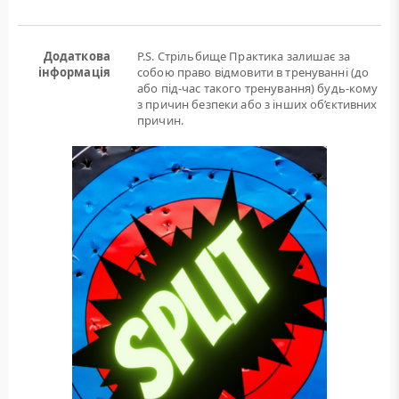
Додаткова
P.S. Стрільбище Практика залишає за
інформація
собою право відмовити в тренуванні (до
або під-час такого тренування) будь-кому
з причин безпеки або з інших об’єктивних
причин.