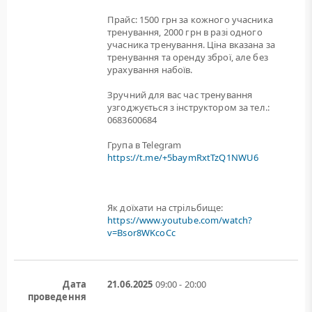
Прайс: 1500 грн за кожного учасника
тренування, 2000 грн в разі одного
учасника тренування. Ціна вказана за
тренування та оренду зброї, але без
урахування набоїв.
Зручний для вас час тренування
узгоджується з інструктором за тел.:
0683600684
Група в Telegram
https://t.me/+5baymRxtTzQ1NWU6
Як доїхати на стрільбище:
https://www.youtube.com/watch?
v=Bsor8WKcoCc
Дата
21.06.2025
09:00 - 20:00
проведення