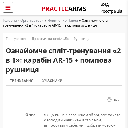
Вхід
PRACTIC
ARMS
Реєстрація
Головна
»
Організатори
»
Новиченко Павел
» Ознайомче спліт-
тренування «2 в 1»: карабін AR-15 + помпова рушниця
Тренування
Практична стрільба
Рушниця
Ознайомче спліт-тренування «2
в 1»: карабін AR-15 + помпова
рушниця
ТРЕНУВАННЯ
УЧАСНИКИ
0
/2
Опис
Якщо ви не є власником зброї, але хочете
оволодіти навичками стрільби,
випробувати себе, чи підібрати «свою»