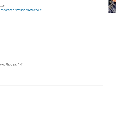
ище:
com/watch?v=Bsor8WKcoCc
А
ул. Лісова, 1-Г