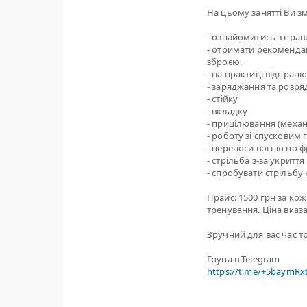
На цьому занятті Ви з
- ознайомитись з пра
- отримати рекомендац
зброєю.
- на практиці відпрацю
- заряджання та розря
- стійку
- вкладку
- прицілювання (механ
- роботу зі спусковим
- переноси вогню по ф
- стрільба з-за укриття
- спробувати стрільбу
Прайс: 1500 грн за ко
тренування. Ціна вказа
Зручний для вас час т
Група в Telegram
https://t.me/+5baymR