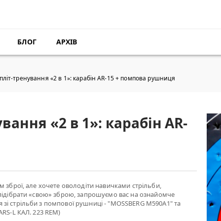
БЛОГ
АРХІВ
літ-тренування «2 в 1»: карабін AR-15 + помпова рушниця
ання «2 в 1»: карабін AR-
м зброї, але хочете оволодіти навичками стрільби,
підібрати «свою» зброю, запрошуємо вас на ознайомче
зі стрільби з помпової рушниці - "MOSSBERG M590A1" та
ARS-L КАЛ. 223 REM)