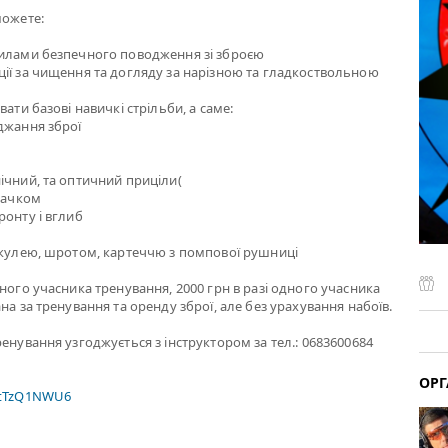
можете:
вилами безпечного поводження зі зброєю
ії за чищення та догляду за нарізною та гладкоствольною
вати базові навичкі стрільби, а саме:
джання зброї
ічний, та оптичний приціли(
 гачком
ронту і вглиб
 кулею, шротом, картеччю з помпової рушниці
жного учасника тренування, 2000 грн в разі одного учасника
на за тренування та оренду зброї, але без урахування набоїв.
ренування узгоджується з інструктором за тел.: 0683600684
ОРГ
xtTzQ1NWU6