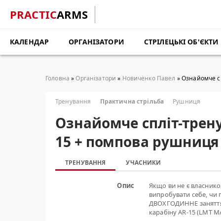
PRACTIC
ARMS
КАЛЕНДАР
ОРГАНІЗАТОРИ
СТРІЛЕЦЬКІ ОБ'ЄКТИ
Головна
»
Організатори
»
Новиченко Павел
» Ознайомче сп
Тренування
Практична стрільба
Рушниця
Ознайомче спліт-тренув
15 + помпова рушниця
ТРЕНУВАННЯ
УЧАСНИКИ
Опис
Якщо ви не є власнико
випробувати себе, чи 
ДВОХГОДИННЕ заняття 
карабіну AR-15 (LMT M