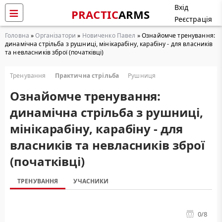
Вхід
PRACTIC
ARMS
Реєстрація
Головна
»
Організатори
»
Новиченко Павел
» Ознайомче тренування:
динамічна стрільба з рушниці, мінікарабіну, карабіну - для власників
та невласників зброї (початківці)
Тренування
Практична стрільба
Рушниця
Ознайомче тренування:
динамічна стрільба з рушниці,
мінікарабіну, карабіну - для
власників та невласників зброї
(початківці)
ТРЕНУВАННЯ
УЧАСНИКИ
0
/8