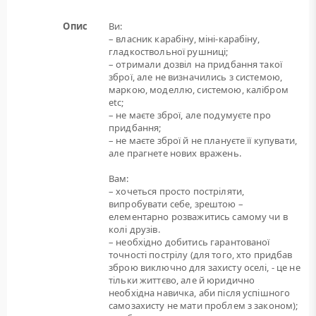
Опис
Ви:
– власник карабіну, міні-карабіну,
гладкоствольної рушниці;
– отримали дозвіл на придбання такої
зброї, але не визначились з системою,
маркою, моделлю, системою, калібром
etc;
– не маєте зброї, але подумуєте про
придбання;
– не маєте зброї й не плануєте її купувати,
але прагнете нових вражень.
Вам:
– хочеться просто постріляти,
випробувати себе, зрештою –
елементарно розважитись самому чи в
колі друзів.
– необхідно добитись гарантованої
точності пострілу (для того, хто придбав
зброю виключно для захисту оселі, - це не
тільки життєво, але й юридично
необхідна навичка, аби після успішного
самозахисту не мати проблем з законом);