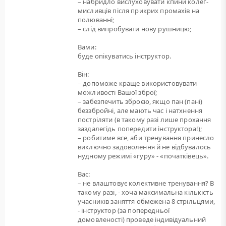
– набридло вислуховувати кпини колег-
мисливців після прикрих промахів на
полюванні;
– слід випробувати нову рушницю;
Вами:
буде опікуватись інструктор.
Він:
– допоможе краще використовувати
можливості Вашої зброї;
– забезпечить зброєю, якщо пан (пані)
беззбройні, але мають час і натхнення
постріляти (в такому разі лише прохання
заздалегідь попередити інструктора!);
– робитиме все, аби тренування принесло
виключно задоволення й не відбувалось
нудному режимі «гуру» - «початківець».
Вас:
– не влаштовує колективне тренування? В
такому разі, - хоча максимальна кількість
учасників заняття обмежена 8 стрільцями,
- інструктор (за попередньої
домовленості) проведе індивідуальний