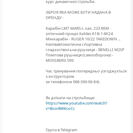
курс динамічної стрільби.
ЗБРОЯ ЯКА МОЖЕ БУТИ НАДАНА В
ОРЕНДУ -
Карабін LMT MARS-L кал. 223 REM -
оптичний приціл Kahles K18i 1-8X24
Мінікарабін - RUGER 10/22 TAKEDOWN ...
Напівавтоматична спортивна
гладкоствольна рушниця - BENELLI M2SP
Помпова рушниця (самооборона) -
MOSSBERG 590
Час тренування попередньо узгоджується
з інструктором
за телефоном 068-360-06-84).
Як доїхати на стрільбище:
https://www.youtube.com/watch?
v=Bsor8WKcoCc
Група в Telegram