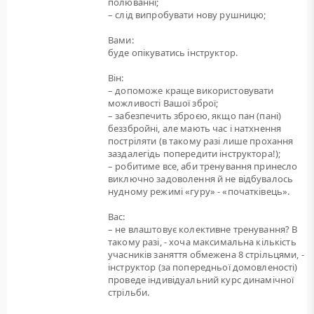
полюванні;
– слід випробувати нову рушницю;
Вами:
буде опікуватись інструктор.
Він:
– допоможе краще використовувати
можливості Вашої зброї;
– забезпечить зброєю, якщо пан (пані)
беззбройні, але мають час і натхнення
постріляти (в такому разі лише прохання
заздалегідь попередити інструктора!);
– робитиме все, аби тренування принесло
виключно задоволення й не відбувалось
нудному режимі «гуру» - «початківець».
Вас:
– не влаштовує колективне тренування? В
такому разі, - хоча максимальна кількість
учасників заняття обмежена 8 стрільцями, -
інструктор (за попередньої домовленості)
проведе індивідуальний курс динамічної
стрільби.