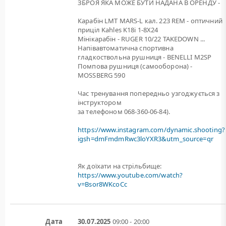
ЗБРОЯ ЯКА МОЖЕ БУТИ НАДАНА В ОРЕНДУ -
Карабін LMT MARS-L кал. 223 REM - оптичний
приціл Kahles K18i 1-8X24
Мінікарабін - RUGER 10/22 TAKEDOWN ...
Напівавтоматична спортивна
гладкоствольна рушниця - BENELLI M2SP
Помпова рушниця (самооборона) -
MOSSBERG 590
Час тренування попередньо узгоджується з
інструктором
за телефоном 068-360-06-84).
https://www.instagram.com/dynamic.shooting?
igsh=dmFmdmRwc3loYXR3&utm_source=qr
Як доїхати на стрільбище:
https://www.youtube.com/watch?
v=Bsor8WKcoCc
Дата
30.07.2025
09:00 - 20:00