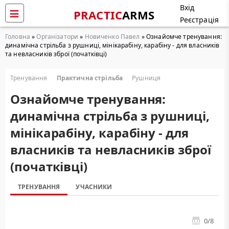
Вхід
PRACTIC
ARMS
Реєстрація
Головна
»
Організатори
»
Новиченко Павел
» Ознайомче тренування:
динамічна стрільба з рушниці, мінікарабіну, карабіну - для власників
та невласників зброї (початківці)
Тренування
Практична стрільба
Рушниця
Ознайомче тренування:
динамічна стрільба з рушниці,
мінікарабіну, карабіну - для
власників та невласників зброї
(початківці)
ТРЕНУВАННЯ
УЧАСНИКИ
0
/8