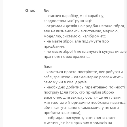
Опис
Ви:
– власник карабіну, міні-карабіну,
гладкоствольної рушниці;
– отримали дозвіл на придбання такої зброї,
але не визначились з системою, маркою,
моделлю, системою, калібром etc;
– не маєте зброї, але подумуєте про
придбання;
– не маєте зброї й не плануєте її купувати, але
прагнете нових вражень.
Вам:
– хочеться просто постріляти, випробувати
себе, зрештою – елементарно розважитись
самому чи в колі друзів.
– необхідно добитись гарантованої точності
пострілу (для того, хто придбав зброю
виключно для захисту оселі, - це не тільки
життєво, але й юридично необхідна навичка,
аби після успішного самозахисту не мати
проблем з законом);
– набридло вислуховувати кпини колег-
мисливців після прикрих промахів на