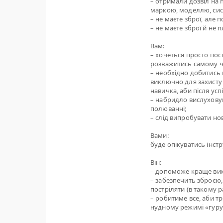
– отримали дозвіл на 
маркою, моделлю, сис
– не маєте зброї, але
– не маєте зброї й не 
Вам:
– хочеться просто пос
розважитись самому чи
– необхідно добитись 
виключно для захисту 
навичка, аби після ус
– набридло вислуховув
полюванні;
– слід випробувати н
Вами:
буде опікуватись інстр
Він:
– допоможе краще вик
– забезпечить зброєю, 
постріляти (в такому 
– робитиме все, аби 
нудному режимі «гуру»