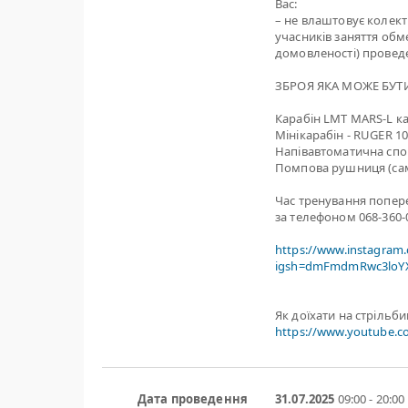
Вас:
– не влаштовує колект
учасників заняття обме
домовленості) проведе
ЗБРОЯ ЯКА МОЖЕ БУТИ
Карабін LMT MARS-L кал
Мінікарабін - RUGER 1
Напівавтоматична спо
Помпова рушниця (са
Час тренування попер
за телефоном 068-360-0
https://www.instagram
igsh=dmFmdmRwc3loYX
Як доїхати на стрільб
https://www.youtube.
Дата проведення
31.07.2025
09:00 - 20:00