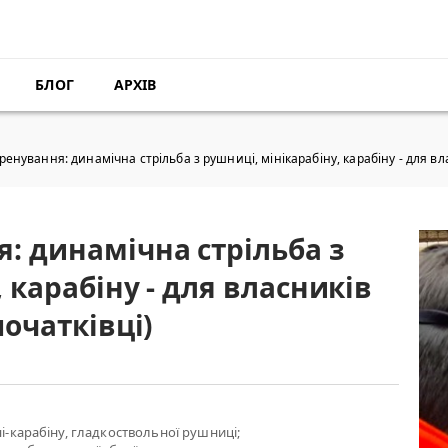
БЛОГ
АРХІВ
енування: динамічна стрільба з рушниці, мінікарабіну, карабіну - для вла
: динамічна стрільба з
 карабіну - для власників
початківці)
ні-карабіну, гладкоствольної рушниці;