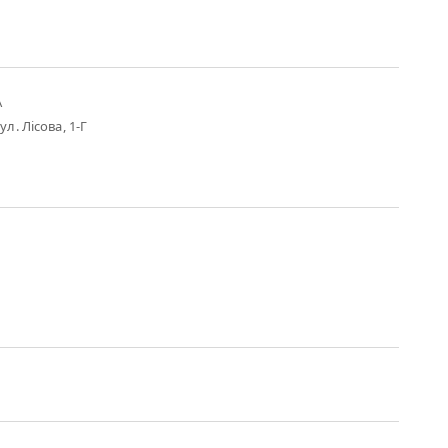
А
ул. Лісова, 1-Г