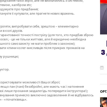
придбання такої зброї, але не визначились з системою,
темою, калібром etc;
 подумуєте про придбання;
плануєте її купувати, але прагнете нових вражень.
тріляти, випробувати себе, зрештою – елементарно
 в колі друзів.
гарантованої точності пострілу (для того, хто придбав зброю
оселі, - це не тільки життєво, але й юридично необхідна
пішного самозахисту не мати проблем з законом);
ати кпини колег-мисливців після прикрих промахів на
ову рушницю;
уктор.
ористовувати можливості Вашої зброї;
якщо пан (пані) беззбройні, але мають час і натхнення
разі лише прохання заздалегідь попередити інструктора!);
ОРГ
тренування принесло виключно задоволення й не відбувалось
 - «початківець».