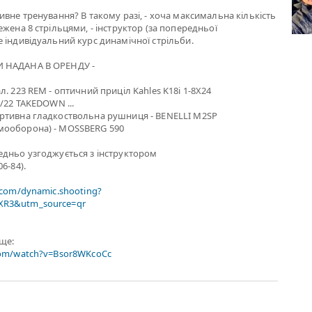
ивне тренування? В такому разі, - хоча максимальна кількість
жена 8 стрільцями, - інструктор (за попередньої
 індивідуальний курс динамічної стрільби.
 НАДАНА В ОРЕНДУ -
. 223 REM - оптичний приціл Kahles K18i 1-8X24
0/22 TAKEDOWN ...
ртивна гладкоствольна рушниця - BENELLI M2SP
мооборона) - MOSSBERG 590
едньо узгоджується з інструктором
6-84).
.com/dynamic.shooting?
R3&utm_source=qr
ище:
com/watch?v=Bsor8WKcoCc