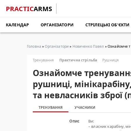
PRACTIC
ARMS
КАЛЕНДАР
ОРГАНІЗАТОРИ
СТРІЛЕЦЬКІ ОБ'ЄКТИ
Головна
»
Організатори
»
Новиченко Павел
» Ознайомче тр
Тренування
Практична стрільба
Рушниця
Ознайомче тренування
рушниці, мінікарабіну,
та невласників зброї (
ТРЕНУВАННЯ
УЧАСНИКИ
Опис
Ви:
– власник карабіну, мі