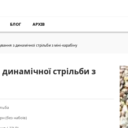
БЛОГ
АРХІВ
ування з динамічної стрільби з міні-карабіну
 динамічної стрільби з
ільба
рн (без набоїв)