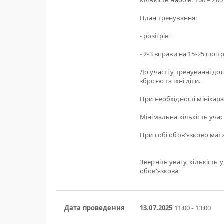
Кількість набоїв: 100 – 200 
План тренування:
- розігрів
- 2-3 вправи на 15-25 постр
До участі у тренуванні д
зброєю та їхні діти.
При необхідності мінікара
Мінімальна кількість учасн
При собі обов'язково мати
Зверніть увагу, кількість
обов'язкова
Дата проведення
13.07.2025
11:00 - 13:00