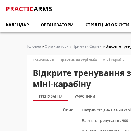
PRACTIC
ARMS
КАЛЕНДАР
ОРГАНІЗАТОРИ
СТРІЛЕЦЬКІ ОБ'ЄКТИ
Головна
»
Організатори
»
Приймак Сергей
» Відкрите трен
Тренування
Практична стрільба
Міні Карабін
Відкрите тренування з
міні-карабіну
ТРЕНУВАННЯ
УЧАСНИКИ
Опис
Напрямок: динамічна стр
Вартість тренування: 900 г