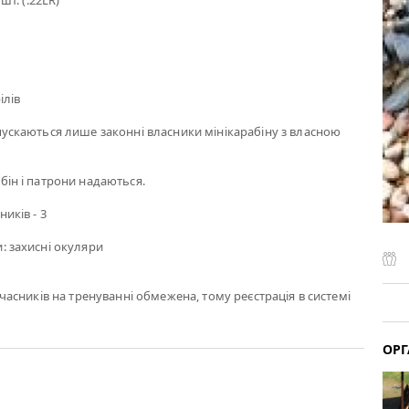
шт. (.22LR)
ілів
опускаються лише законні власники мінікарабіну з власною
бін і патрони надаються.
иків - 3
: захисні окуляри
 учасників на тренуванні обмежена, тому реєстрація в системі
ОРГ