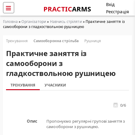
Вхід
PRACTIC
ARMS
Реєстрація
Головна
»
Організатори
»
Навчись стріляти
» Практичне заняття із
самооборони з гладкоствольною рушницею
Тренування
Самооборонна стрільба
Рушниця
Практичне заняття із
самооборони з
гладкоствольною рушницею
ТРЕНУВАННЯ
УЧАСНИКИ
0
/6
Опис
Пропонуємо регулярні групові заняття з
самооборони з рушницею.