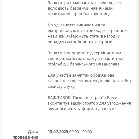
Заняття розраховані на стрільців, які
володіють базовими навичками
практичної стрільби з рушниці.
В ході заняття вивчаються та
відпрацьовуються прикладні стрілецькі
навички, які можуть стати в нагоді у
випадку самооборони зі зброєю.
Заняття проходять під кервіництвом
тренера, майстра спорту з практичної
стрільби, Збаранського Владислава
Для участі в заняттях обов'язкова
наявність стрілецьких окулярів та засобів
захисту слуху
ВАЖЛИВО!!! Після реєстрацї з Вами
зконтактує адміністратор для узгодження
зручного часу та формату заняття
Дата
13.07.2025
09:00 - 20:00
проведення