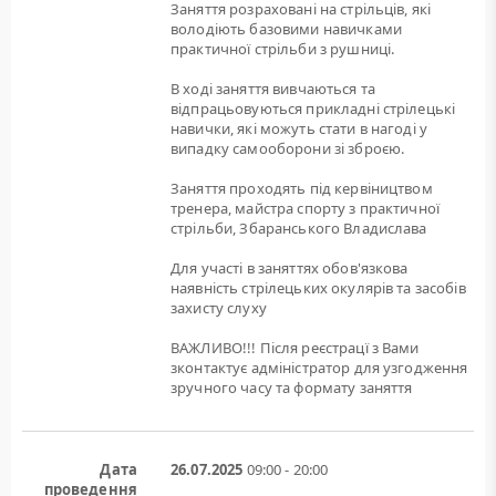
Заняття розраховані на стрільців, які
володіють базовими навичками
практичної стрільби з рушниці.
В ході заняття вивчаються та
відпрацьовуються прикладні стрілецькі
навички, які можуть стати в нагоді у
випадку самооборони зі зброєю.
Заняття проходять під кервіництвом
тренера, майстра спорту з практичної
стрільби, Збаранського Владислава
Для участі в заняттях обов'язкова
наявність стрілецьких окулярів та засобів
захисту слуху
ВАЖЛИВО!!! Після реєстрацї з Вами
зконтактує адміністратор для узгодження
зручного часу та формату заняття
Дата
26.07.2025
09:00 - 20:00
проведення