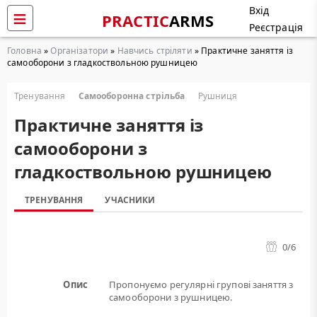
Вхід
PRACTIC
ARMS
Реєстрація
Головна
»
Організатори
»
Навчись стріляти
» Практичне заняття із
самооборони з гладкоствольною рушницею
Тренування
Самооборонна стрільба
Рушниця
Практичне заняття із
самооборони з
гладкоствольною рушницею
ТРЕНУВАННЯ
УЧАСНИКИ
0
/6
Опис
Пропонуємо регулярні групові заняття з
самооборони з рушницею.