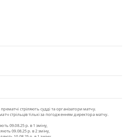
прематчі стріляють судді та організатори матчу.
матч стрільців тількі за погодженням директора матчу.
ють 09.08.25 р. в 1 зміну,
яють 09.08.25 р. в 2 зміну,
ляють 10.08.25 р. в 1 зміну,