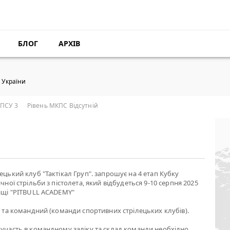
БЛОГ
АРХІВ
у України
ФПСУ 3
Рівень МКПС Відсутній
ецький клуб "Тактікал Груп". запрошує на 4 етап Кубку
чної стрільби з пістолета, який відбудеться 9-10 серпня 2025
ищі "PITBULL AСADEMY"
й та командний (команди спортивних стрілецьких клубів).
участь в командному заліку та склад команди необхідно