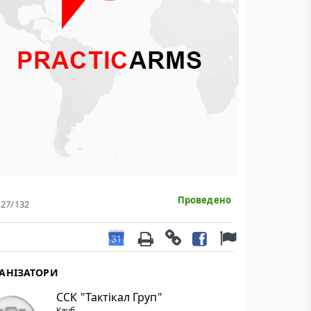
Проведено
127
/132
АНІЗАТОРИ
ССК "Тактікал Груп"
Клуб