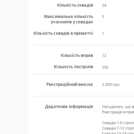
Кількість сквадів
24
Максимальна кількість
5
учасників у сквадах
Кількість сквадів в прематчі
1
Кількість вправ
12
Кількість пострілів
232
Реєстраційний внесок
3 200 грн.
Додаткова інформація
Нагадкємо, що в 
Реєстрація в пре
Сквади 1-6 стріля
Сквади 7-12 стріл
Сквади 13-18 стрі