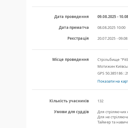
Дата проведення
09.08.2025 - 10.0
Дата прематча
08.08.2025
10:00
Реєстрація
20.07.2025 - 09.0
Місце проведення
Стрільбище "Pit
Мотижин Київсь
GPS 50.385186 : 
Показати на карт
Кількість учасників
132
Умови для суддів
Для стріляючих 
Для не стріляючи
Таймер та навичк