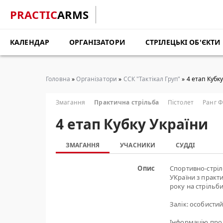
PRACTIC
ARMS
КАЛЕНДАР
ОРГАНІЗАТОРИ
СТРІЛЕЦЬКІ ОБ'ЄКТИ
Головна
»
Організатори
»
ССК "Тактікал Груп"
» 4 етап Кубк
Змагання
Практична стрільба
Пістолет
Ранг 
4 етап Кубку України
ЗМАГАННЯ
УЧАСНИКИ
СУДДІ
Опис
Спортивно-стріл
УКраїни з практи
року на стрільб
Залік: особисти
Інформацію про 