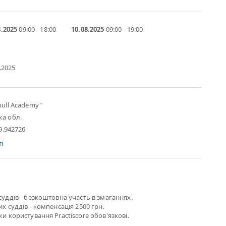
8.2025
09:00 - 18:00
10.08.2025
09:00 - 19:00
8.2025
bull Aсademy"
ка обл.
29.942726
і
суддів - безкоштовна участь в змаганнях.
х суддів - компенсація 2500 грн.
и користування Practiscore обов'язкові.