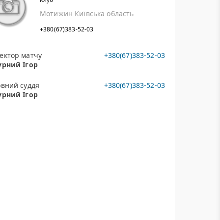
Мотижин Київська область
+380(67)383-52-03
ектор матчу
+380(67)383-52-03
урний Ігор
овний суддя
+380(67)383-52-03
урний Ігор