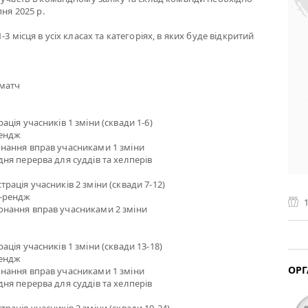
ня 2025 р.
3 місця в усіх класах та категоріях, в яких буде відкритий
ематч
страція учасників 1 зміни (сквади 1-6)
-рендж
иконання вправ учасниками 1 зміни
бідня перерва для суддів та хелперів
єстрація учасників 2 зміни (сквади 7-12)
от-рендж
иконання вправ учасниками 2 зміни
страція учасників 1 зміни (сквади 13-18)
-рендж
ОРГ
иконання вправ учасниками 1 зміни
бідня перерва для суддів та хелперів