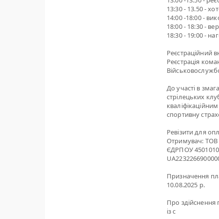
13:00 -13.50 - ре
13:30 - 13.50 - х
14:00 -18:00 - в
18:00 - 18:30 - в
18:30 - 19:00 - 
Реєстраційний вн
Реєстрація коман
Військовослужбов
До участі в змаг
стрілецьких клу
кваліфікаційним
спортивну страх
Ревізити для оп
Отримувач: ТОВ
ЄДРПОУ 4501010
UA223226690000
Призначення пла
10.08.2025 р.
Про здійснення 
із с