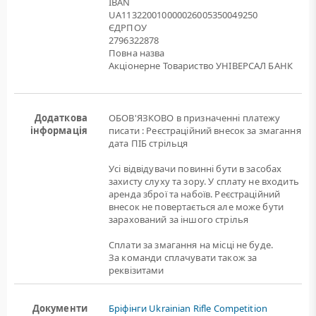
IBAN
UA113220010000026005350049250
ЄДРПОУ
2796322878
Повна назва
Акціонерне Товариство УНІВЕРСАЛ БАНК
Додаткова
ОБОВ'ЯЗКОВО в призначенні платежу
інформація
писати : Реєстраційний внесок за змагання
дата ПІБ стрільця
Усі відвідувачи повинні бути в засобах
захисту слуху та зору. У сплату не входить
аренда зброї та набоїв. Реєстраційний
внесок не повертається але може бути
зарахований за іншого стрілья
Сплати за змагання на місці не буде.
За команди сплачувати також за
реквізитами
Документи
Бріфінги Ukrainian Rifle Competition