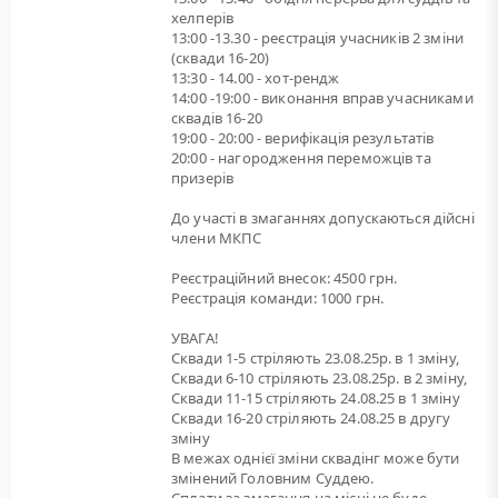
хелперів
13:00 -13.30 - реєстрація учасників 2 зміни
(сквади 16-20)
13:30 - 14.00 - хот-рендж
14:00 -19:00 - виконання вправ учасниками
сквадів 16-20
19:00 - 20:00 - верифікація результатів
20:00 - нагородження переможців та
призерів
До участі в змаганнях допускаються дійсні
члени МКПС
Реєстраційний внесок: 4500 грн.
Реєстрація команди: 1000 грн.
УВАГА!
Сквади 1-5 стріляють 23.08.25р. в 1 зміну,
Сквади 6-10 стріляють 23.08.25р. в 2 зміну,
Сквади 11-15 стріляють 24.08.25 в 1 зміну
Сквади 16-20 стріляють 24.08.25 в другу
зміну
В межах однієї зміни сквадінг може бути
змінений Головним Суддею.