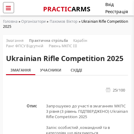
Вхід
PRACTIC
ARMS
Реєстрація
Головна
»
Організатори
»
Пахомов Віктор
» Ukrainian Rifle Competition
2025
Змагання
Практична стрільба
Карабін
Ранг ФПСУ Відсутній
Рівень МКПС III
Ukrainian Rifle Competition 2025
ЗМАГАННЯ
УЧАСНИКИ
СУДДІ
25
/100
Опис
Запрошуємо до участі в змаганнях МКПС
3 рівня (3 рівень ПІДТВЕРДЖЕНО) Ukrainian
Rifle Competition 2025
Залік: особистий ,командний та в
категоріях що відкриються