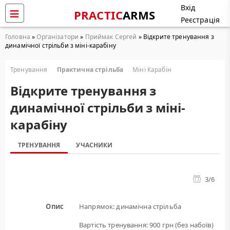
Вхід
PRACTIC
ARMS
Реєстрація
Головна
»
Організатори
»
Приймак Сергей
» Відкрите тренування з
динамічної стрільби з міні-карабіну
Тренування
Практична стрільба
Міні Карабін
Відкрите тренування з
динамічної стрільби з міні-
карабіну
ТРЕНУВАННЯ
УЧАСНИКИ
3
/6
Опис
Напрямок: динамічна стрільба
Вартість тренування: 900 грн (без набоїв)