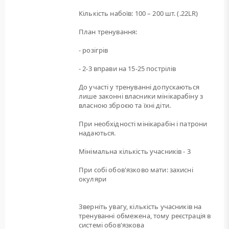
Кількість набоїв: 100 – 200 шт. (.22LR)
План тренування:
- розігрів
- 2-3 вправи на 15-25 пострілів
До участі у тренуванні допускаються
лише законні власники мінікарабіну з
власною зброєю та їхні діти.
При необхідності мінікарабін і патрони
надаються.
Мінімальна кількість учасників - 3
При собі обов'язково мати: захисні
окуляри
Зверніть увагу, кількість учасників на
тренуванні обмежена, тому реєстрація в
системі обов'язкова