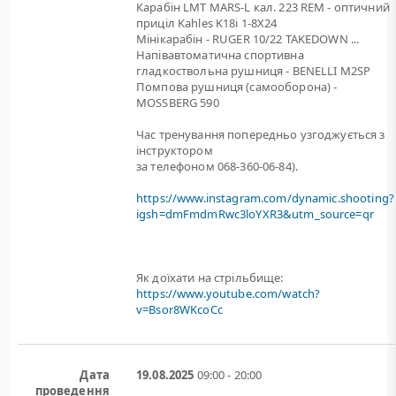
Карабін LMT MARS-L кал. 223 REM - оптичний
приціл Kahles K18i 1-8X24
Мінікарабін - RUGER 10/22 TAKEDOWN ...
Напівавтоматична спортивна
гладкоствольна рушниця - BENELLI M2SP
Помпова рушниця (самооборона) -
MOSSBERG 590
Час тренування попередньо узгоджується з
інструктором
за телефоном 068-360-06-84).
https://www.instagram.com/dynamic.shooting?
igsh=dmFmdmRwc3loYXR3&utm_source=qr
Як доїхати на стрільбище:
https://www.youtube.com/watch?
v=Bsor8WKcoCc
Дата
19.08.2025
09:00 - 20:00
проведення