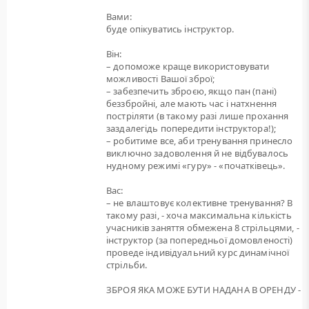
Вами:
буде опікуватись інструктор.
Він:
– допоможе краще використовувати
можливості Вашої зброї;
– забезпечить зброєю, якщо пан (пані)
беззбройні, але мають час і натхнення
постріляти (в такому разі лише прохання
заздалегідь попередити інструктора!);
– робитиме все, аби тренування принесло
виключно задоволення й не відбувалось
нудному режимі «гуру» - «початківець».
Вас:
– не влаштовує колективне тренування? В
такому разі, - хоча максимальна кількість
учасників заняття обмежена 8 стрільцями, -
інструктор (за попередньої домовленості)
проведе індивідуальний курс динамічної
стрільби.
ЗБРОЯ ЯКА МОЖЕ БУТИ НАДАНА В ОРЕНДУ -