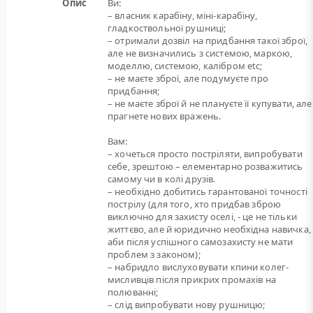
Опис
Ви:
– власник карабіну, міні-карабіну,
гладкоствольної рушниці;
– отримали дозвіл на придбання такої зброї,
але не визначились з системою, маркою,
моделлю, системою, калібром etc;
– не маєте зброї, але подумуєте про
придбання;
– не маєте зброї й не плануєте її купувати, але
прагнете нових вражень.
Вам:
– хочеться просто постріляти, випробувати
себе, зрештою – елементарно розважитись
самому чи в колі друзів.
– необхідно добитись гарантованої точності
пострілу (для того, хто придбав зброю
виключно для захисту оселі, - це не тільки
життєво, але й юридично необхідна навичка,
аби після успішного самозахисту не мати
проблем з законом);
– набридло вислуховувати кпини колег-
мисливців після прикрих промахів на
полюванні;
– слід випробувати нову рушницю;