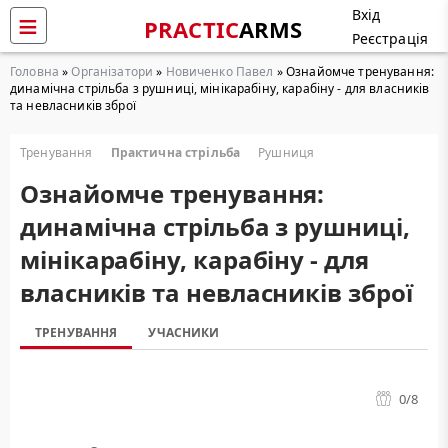
Вхід
PRACTIC
ARMS
Реєстрація
Головна
»
Організатори
»
Новиченко Павел
» Ознайомче тренування:
динамічна стрільба з рушниці, мінікарабіну, карабіну - для власників
та невласників зброї
Тренування
Практична стрільба
Рушниця
Ознайомче тренування:
динамічна стрільба з рушниці,
мінікарабіну, карабіну - для
власників та невласників зброї
ТРЕНУВАННЯ
УЧАСНИКИ
0
/8