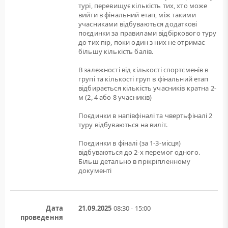
турі, перевищує кількість тих, хто може
вийти в фінальний етап, між такими
учасниками відбуваються додаткові
поєдинки за правилами відбіркового туру
до тих пір, поки один з них не отримає
більшу кількість балів.
В залежності від кількості спортсменів в
групі та кількості груп в фінальний етап
відбирається кількість учасників кратна 2-
м (2, 4 або 8 учасників)
Поєдинки в напівфіналі та чвертьфіналі 2
туру відбуваються на виліт.
Поєдинки в фіналі (за 1-3-місця)
відбуваються до 2-х перемог одного.
Більш детально в прікріпленному
документі
Дата
21.09.2025
08:30 - 15:00
проведення