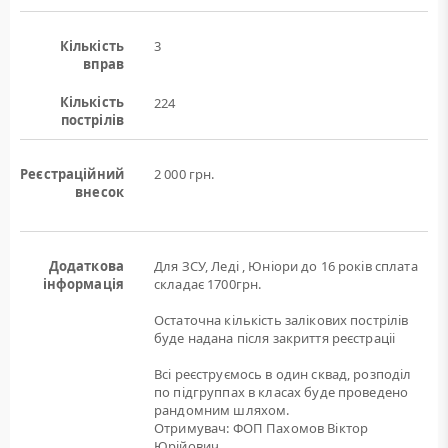
Кількість
3
вправ
Кількість
224
пострілів
Реєстраційний
2 000 грн.
внесок
Додаткова
Для ЗСУ, Леді , Юніори до 16 років сплата
інформація
складає 1700грн.
Остаточна кількість залікових пострілів
буде надана після закриття реєстраціі
Всі реєструємось в один сквад, розподіл
по підгруппах в класах буде проведено
рандомним шляхом.
Отримувач: ФОП Пахомов Віктор
Юрійович