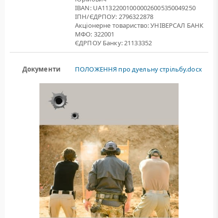
IBAN: UA113220010000026005350049250
ІПН/ЄДРПОУ: 2796322878
Акціонерне товариство: УНІВЕРСАЛ БАНК
МФО: 322001
ЄДРПОУ Банку: 21133352
Документи
ПОЛОЖЕННЯ про дуельну стрільбу.docx