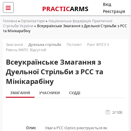
Вхід
PRACTIC
ARMS
Реєстрація
Головна
»
Організатори
»
Національна федерація Практичної
Стрільби України
» Всеукраїнське Змагання з Дуельної Стрільби з PCC
та Мінікарабіну
Змагання
Дуельна стрільба
Пістолет
Ранг ФПСУ 3
Рівень МКПС Відсутній
Всеукраїнське Змагання з
Дуельної Стрільби з PCC та
Мінікарабіну
ЗМАГАННЯ
УЧАСНИКИ
СУДДІ
2
/100
Опис
Увага PCC Optics реєструються як