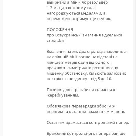
відкритий а Мінік як револьвер
1-3 місця в кожному класі
нагороджуються медалями, а
переможець отримує ще і кубок.
ПОЛОЖЕННЯ
про Всеукраїнські змагання з дуельної
стрільби
Змагання парні. Два стрільці знаходяться
на спільній лінії вогню на відстані не
менше 3 метрів один від одного і
вражають симетрично розташовану
мішенну обстановку. Кількість залікових
пострілів в поєдинку – від 5 до 10.
Позиція для стрільби визначається
жеребкуванням.
Обов’язкова перезарядка зброї між
першим та останнім враженням мішені.
Останнім вражається контрольний попер.
Враження контрольного попера раніше,