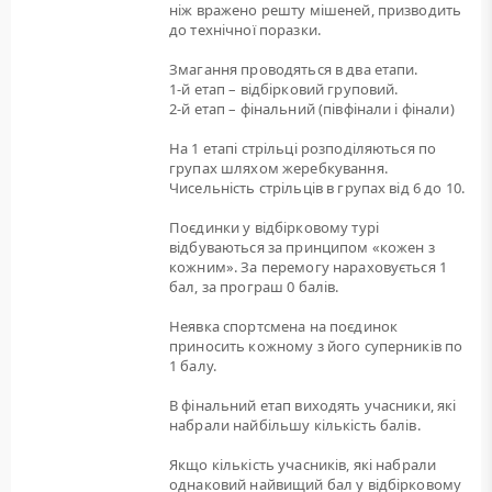
ніж вражено решту мішеней, призводить
до технічної поразки.
Змагання проводяться в два етапи.
1-й етап – відбірковий груповий.
2-й етап – фінальний (півфінали і фінали)
На 1 етапі стрільці розподіляються по
групах шляхом жеребкування.
Чисельність стрільців в групах від 6 до 10.
Поєдинки у відбірковому турі
відбуваються за принципом «кожен з
кожним». За перемогу нараховується 1
бал, за програш 0 балів.
Неявка спортсмена на поєдинок
приносить кожному з його суперників по
1 балу.
В фінальний етап виходять учасники, які
набрали найбільшу кількість балів.
Якщо кількість учасників, які набрали
однаковий найвищий бал у відбірковому