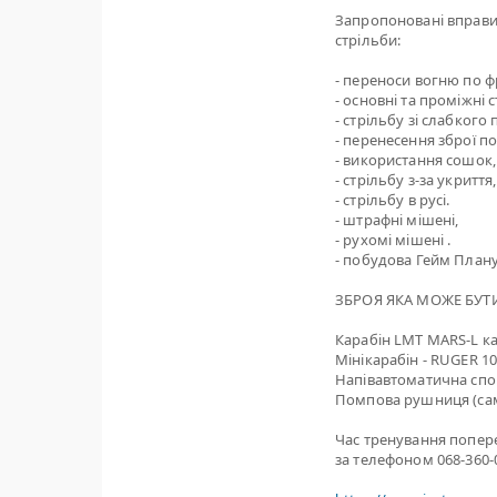
Запропоновані вправи
стрільби:
- переноси вогню по фр
- основні та проміжні 
- стрільбу зі слабкого 
- перенесення зброї п
- використання сошок,
- стрільбу з-за укриття,
- стрільбу в русі.
- штрафні мішені,
- рухомі мішені .
- побудова Гейм Плану
ЗБРОЯ ЯКА МОЖЕ БУТИ
Карабін LMT MARS-L кал
Мінікарабін - RUGER 1
Напівавтоматична спо
Помпова рушниця (са
Час тренування попер
за телефоном 068-360-0