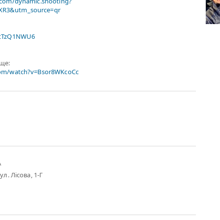
.com/dynamic.shooting?
R3&utm_source=qr
xtTzQ1NWU6
ище:
com/watch?v=Bsor8WKcoCc
А
ул. Лісова, 1-Г