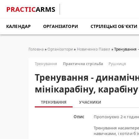
PRACTIC
ARMS
КАЛЕНДАР
ОРГАНІЗАТОРИ
СТРІЛЕЦЬКІ ОБ'ЄКТИ
Головна
»
Організатори
»
Новиченко Павел
» Тренування - 
Тренування
Практична стрільба
Рушниця
Тренування - динамічн
мінікарабіну, карабіну 
ТРЕНУВАННЯ
УЧАСНИКИ
Опис
Пропонуємо 2-х годинн
Тренування насамперед
навичками, і хотіли б 