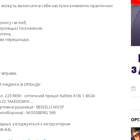
 можуть включати в себе наступні елементи практичної
онту і вглиб,
стрілецькі положення,
плеча,
овз перешкоди,
 вправи.
 НАДАНА В ОРЕНДУ -
. 223 REM - оптичний приціл Kahles K18i 1-8X24
0/22 TAKEDOWN ...
ртивна рушниця - BENELLI M2SP
мооборона) - MOSSBERG 590
ОРГ
едньо узгоджується з інструктором
6-84).