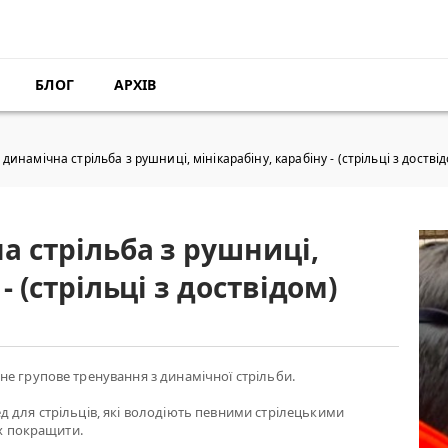
БЛОГ
АРХІВ
динамічна стрільба з рушниці, мінікарабіну, карабіну - (стрільці з достві
а стрільба з рушниці,
- (стрільці з доствідом)
е групове тренування з динамічної стрільби.
 для стрільців, які володіють певними стрілецькими
їх покращити.