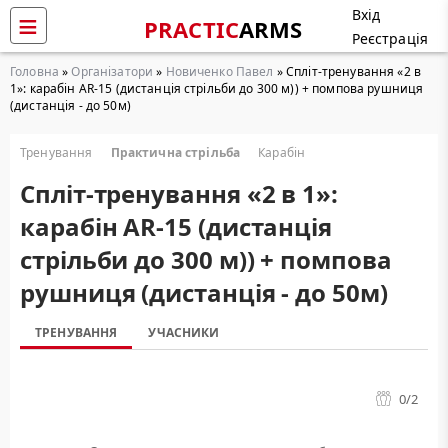
Вхід
PRACTIC
ARMS
Реєстрація
Головна
»
Організатори
»
Новиченко Павел
» Cпліт-тренування «2 в
1»: карабін AR-15 (дистанція стрільби до 300 м)) + помпова рушниця
(дистанція - до 50м)
Тренування
Практична стрільба
Карабін
Cпліт-тренування «2 в 1»:
карабін AR-15 (дистанція
стрільби до 300 м)) + помпова
рушниця (дистанція - до 50м)
ТРЕНУВАННЯ
УЧАСНИКИ
0
/2