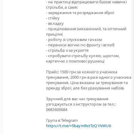
- на практиці відпрацювати базові навичкі
стрільби, а саме:
- заряджання та розряджання зброї
- стійку
- вкладку
- прицілювання (механічний, та оптичний
приціли(
- роботу зі спусковим гачком
- переноси вогню по фронту і вглиб
- стрільба з-за укриття
- спробувати стрільбу кулею, шротом,
картеччю з помпової рушниці
Прайс: 1500 грн за кожного учасника
тренування, 2000 грн в разі одного учасника
тренування. Ціна вказана за тренування та
оренду зброї, але без урахування набоїв.
Зручний для вас час тренування
узгоджується з інструктором за тел.:
0683600684
Група в Telegram
https://t.me/+5baymRxtTzQ1NWU6