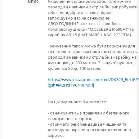
Опис
Якщо ви не є власником зброї, але хочете
оволодіти навичками стрільби, випробувати
себе, чи підібрати «свою» зброю,
запрошуємо вас на ознайомче
ДВОХГОДИННЕ заняття зі стрільби з
помпової рушниці - "MOSSBERG M590A1" та
карабіну AR-15 (LMT MARS-L КАЛ. 223 REM)
Тренування також може бути корисним для
тих стрільців (як власники так і ні), які хочуть
оволодіти навичками стрільби з карабіну на
дистанцію до 300 метрів. З гладкої рушниці
кулею від 50 до 100 метрів.
https://www.instagram.com/reel/DK329_BoLiP/
igsh=M2FrdTVuNnFhcTlj
На цьому занятті Ви зможете:
- ознайомитись з правилами безпечного
поводження зі зброєю
- отримати рекомендації за чищення та
догляду за нарізною та гладкоствольною
зброєю.