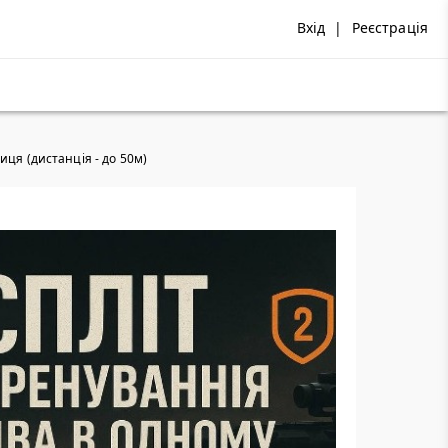
Вхід
|
Реєстрація
иця (дистанція - до 50м)