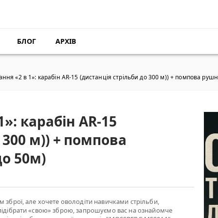
БЛОГ
АРХІВ
ання «2 в 1»: карабін AR-15 (дистанція стрільби до 300 м)) + помпова рушн
1»: карабін AR-15
 300 м)) + помпова
до 50м)
м зброї, але хочете оволодіти навичками стрільби,
підібрати «свою» зброю, запрошуємо вас на ознайомче