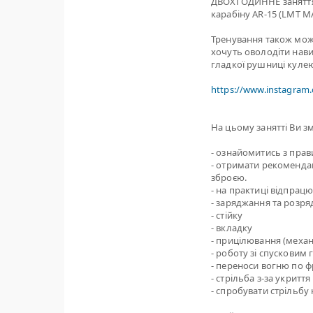
ДВОХГОДИННЕ заняття 
карабіну AR-15 (LMT M
Тренування також може 
хочуть оволодіти нави
гладкої рушниці кулею 
https://www.instagram
На цьому занятті Ви з
- ознайомитись з пра
- отримати рекомендац
зброєю.
- на практиці відпрацю
- заряджання та розря
- стійку
- вкладку
- прицілювання (механ
- роботу зі спусковим
- переноси вогню по ф
- стрільба з-за укриття
- спробувати стрільбу