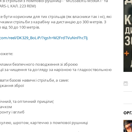
зі стрільби з помпової рушниці - "MOSSBERG M590A1" та
ARS-L КАЛ. 223 REM)
бути корисним для тих стрільців (як власники так і ні), які
чками стрільби з карабіну на дистанцію до 300 метрів. З
від 50 до 100 метрів.
.com/reel/DK329_BoLiP/?igsh=M2FrdTVuNnFhcTlj
можете:
вилами безпечного поводження зі зброєю
ії за чищення та догляду за нарізною та гладкоствольною
вати базові навичкі стрільби, а саме:
джання зброї
ічний, та оптичний приціли(
 гачком
ронту і вглиб
ОРГ
 кулею, шротом, картеччю з помпової рушниці