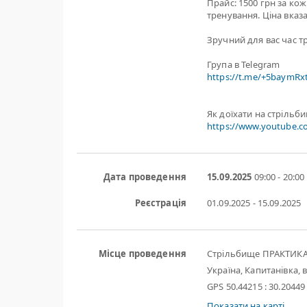
Прайс: 1500 грн за ко
тренування. Ціна вказа
Зручний для вас час т
Група в Telegram
https://t.me/+5baymR
Як доїхати на стрільб
https://www.youtube.
Дата проведення
15.09.2025
09:00 - 20:00
Реєстрація
01.09.2025 - 15.09.2025
Місце проведення
Стрільбище ПРАКТИК
Україна, Капитанівка, в
GPS 50.44215 : 30.20449
Показати на карті