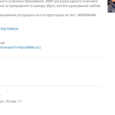
жного учасника тренування, 2000 грн в разі одного учасника
на за тренування та оренду зброї, але без урахування набоїв.
ренування узгоджується з інструктором за тел.: 0683600684
xtTzQ1NWU6
ище:
com/watch?v=Bsor8WKcoCc
А
ул. Лісова, 1-Г