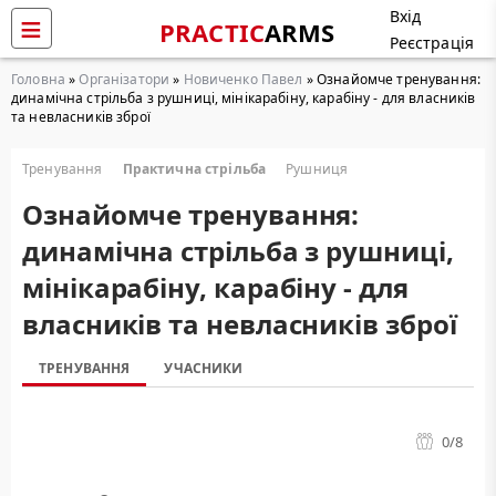
Вхід
PRACTIC
ARMS
Реєстрація
Головна
»
Організатори
»
Новиченко Павел
» Ознайомче тренування:
динамічна стрільба з рушниці, мінікарабіну, карабіну - для власників
та невласників зброї
Тренування
Практична стрільба
Рушниця
Ознайомче тренування:
динамічна стрільба з рушниці,
мінікарабіну, карабіну - для
власників та невласників зброї
ТРЕНУВАННЯ
УЧАСНИКИ
0
/8