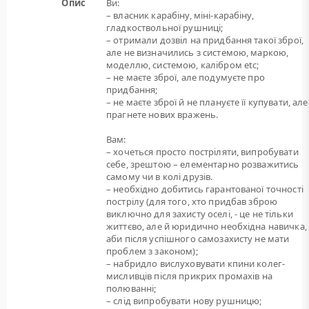
Опис
Ви:
– власник карабіну, міні-карабіну,
гладкоствольної рушниці;
– отримали дозвіл на придбання такої зброї,
але не визначились з системою, маркою,
моделлю, системою, калібром etc;
– не маєте зброї, але подумуєте про
придбання;
– не маєте зброї й не плануєте її купувати, але
прагнете нових вражень.
Вам:
– хочеться просто постріляти, випробувати
себе, зрештою – елементарно розважитись
самому чи в колі друзів.
– необхідно добитись гарантованої точності
пострілу (для того, хто придбав зброю
виключно для захисту оселі, - це не тільки
життєво, але й юридично необхідна навичка,
аби після успішного самозахисту не мати
проблем з законом);
– набридло вислуховувати кпини колег-
мисливців після прикрих промахів на
полюванні;
– слід випробувати нову рушницю;