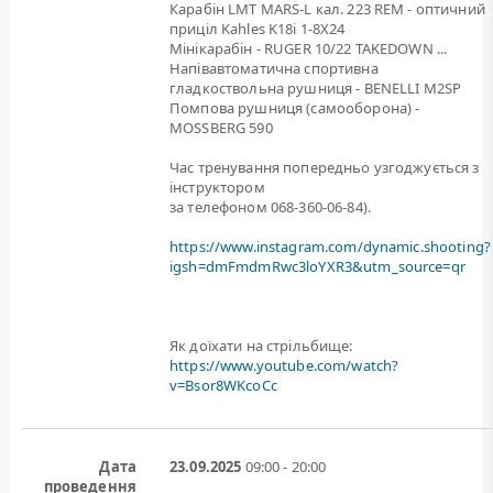
Карабін LMT MARS-L кал. 223 REM - оптичний
приціл Kahles K18i 1-8X24
Мінікарабін - RUGER 10/22 TAKEDOWN ...
Напівавтоматична спортивна
гладкоствольна рушниця - BENELLI M2SP
Помпова рушниця (самооборона) -
MOSSBERG 590
Час тренування попередньо узгоджується з
інструктором
за телефоном 068-360-06-84).
https://www.instagram.com/dynamic.shooting?
igsh=dmFmdmRwc3loYXR3&utm_source=qr
Як доїхати на стрільбище:
https://www.youtube.com/watch?
v=Bsor8WKcoCc
Дата
23.09.2025
09:00 - 20:00
проведення