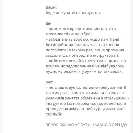
Вами:
буде опікуватись інструктор.
Він:
– допоможе краще використовувати
можливості Вашої зброї;
– забезпечить зброєю, якщо пан (пані)
беззбройні, але мають час і натхнення
постріляти (в такому разі лише прохання
заздалегідь попередити інструктора!);
– робитиме все, аби тренування принесло
виключно задоволення й не відбувалось
нудному режимі «гуру» - «початківець».
Вас:
– не влаштовує колективне тренування? В
такому разі, - хоча максимальна кількість
учасників заняття обмежена 8 стрільцями, -
інструктор (за попередньої домовленості)
проведе індивідуальний курс динамічної
стрільби.
ЗБРОЯ ЯКА МОЖЕ БУТИ НАДАНА В ОРЕНДУ -