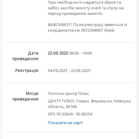
При необхідності надається зброя та
набої, засоби захисту очей та слуху на
період проведення заняття.
ВАЖЛИВО!!! Після реєстрацї звяжіться із
координатором 0672096607 Юрій
Дата
22.09.2025
08:00 - 19:00
проведення
Реєстрація
04.09.2025 - 22.09.2025
Місце
Полігон Центр Плюс
проведення
ЦЕНТР ПЛЮС Гнідин, Вишеньки, Київська
область, 08340
GPS 50.33648 : 30.66254
Показати на карті