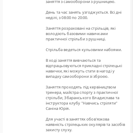
заняття з самооборони з рушницею.
День та час занять узгоджується. Всі дні
неділі, з 08:00 по 20:00.
Заняття розраховані на стрільців, які
володіють базовими навичками
практичної стрільби з рушниці.
Стрільба ведеться кульовими набоями.
В ході заняття вивчаються та
відпрацьовуються прикладні стрілецькі
навички, які можуть стати в нагоді у
випадку самооборони зі зброєю.
Заняття проходять під кервіництвом
тренера, майстра спорту з практичної
стрільби, Збаранського Владислава та
інструктора клубу "Навчись стріляти"
Саніна Юрія.
Для участі в заняттях обов'язкова
наявність стрілецьких окулярів та засобів
захисту слуху.