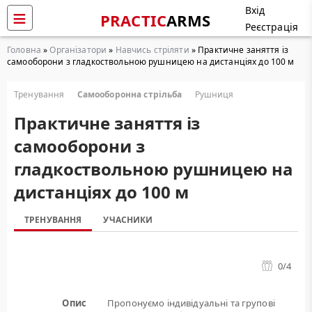
Вхід
PRACTIC
ARMS
Реєстрація
Головна
»
Організатори
»
Навчись стріляти
» Практичне заняття із
самооборони з гладкоствольною рушницею на дистанціях до 100 м
Тренування
Самооборонна стрільба
Рушниця
Практичне заняття із
самооборони з
гладкоствольною рушницею на
дистанціях до 100 м
ТРЕНУВАННЯ
УЧАСНИКИ
0
/4
Опис
Пропонуємо індивідуальні та групові