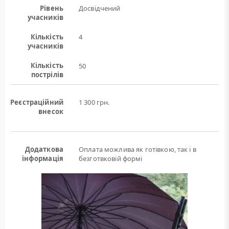
Рівень
Досвідчений
учасників
Кількість
4
учасників
Кількість
50
пострілів
Реєстраційний
1 300 грн.
внесок
Додаткова
Оплата можлива як готівкою, так і в
інформація
безготвковій формі