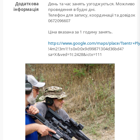
Додаткова
День та час занять узгоджується. Можливо
інформація
проведення в будні дні.
Телефон для запису, координації та довідок
0672096607
Ціна вказана за 1 годину занять.
https://www.google.com/maps/place/Tsentr+Pl
!4m2!3m1!1s0x0:0x9d99871304d36bd4?
sa=X&ved=1t:2428&ictx=111