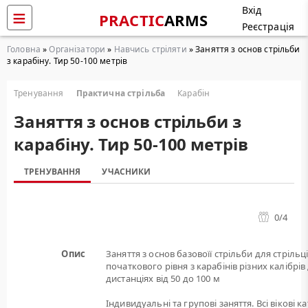
Вхід
PRACTIC
ARMS
Реєстрація
Головна
»
Організатори
»
Навчись стріляти
» Заняття з основ стрільби
з карабіну. Тир 50-100 метрів
Тренування
Практична стрільба
Карабін
Заняття з основ стрільби з
карабіну. Тир 50-100 метрів
ТРЕНУВАННЯ
УЧАСНИКИ
0
/4
Опис
Заняття з основ базовоїї стрільби для стрільц
початкового рівня з карабінів різних калібрів
дистанціях від 50 до 100 м
Індивидуальні та групові заняття. Всі вікові ка