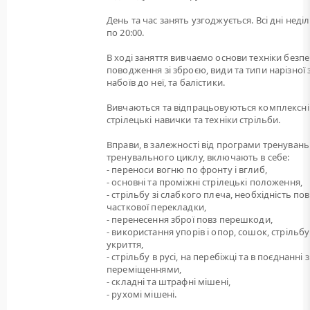
День та час занять узгоджується. Всі дні неділі
по 20:00.
В ході заняття вивчаємо основи техніки безп
поводження зі зброєю, види та типи нарізної 
набоїв до неї, та балістики.
Вивчаються та відпрацьовуються комплексні
стрілецькі навички та техніки стрільби.
Вправи, в залежності від програми тренувань
тренувального циклу, включають в себе:
- переноси вогню по фронту і вглиб,
- основні та проміжні стрілецькі положення,
- стрільбу зі слабкого плеча, необхідність пов
часткової перекладки,
- перенесення зброї повз перешкоди,
- використання упорів і опор, сошок, стрільбу
укриття,
- стрільбу в русі, на перебіжці та в поєднанні з
переміщеннями,
- складні та штрафні мішені,
- рухомі мішені.