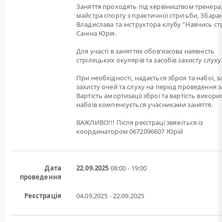
Заняття проходять під кервіництвом тренера
майстра спорту з практичної стрільби, Збара
Владислава та інструктора клубу "Навчись ст
Саніна Юрія.
Для участі в заняттях обов'язкова наявність
стрілецьких окулярів та засобів захисту слуху
При необхідності, надається зброя та набої, 
захисту очей та слуху на період проведення з
Вартість амортизації зброї та вартість викори
набоїв компенсується учасниками заняття.
ВАЖЛИВО!!! Після реєстрацї звяжіться із
координатором 0672096607 Юрій
Дата
22.09.2025
08:00 - 19:00
проведення
Реєстрація
04.09.2025 - 22.09.2025