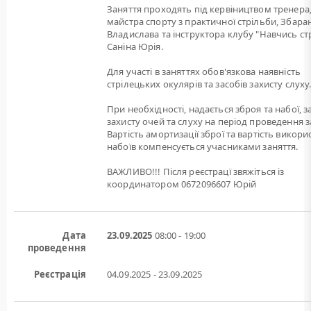
Заняття проходять під кервіництвом тренера
майстра спорту з практичної стрільби, Збара
Владислава та інструктора клубу "Навчись ст
Саніна Юрія.
Для участі в заняттях обов'язкова наявність
стрілецьких окулярів та засобів захисту слуху
При необхідності, надається зброя та набої, 
захисту очей та слуху на період проведення з
Вартість амортизації зброї та вартість викори
набоїв компенсується учасниками заняття.
ВАЖЛИВО!!! Після реєстрацї звяжіться із
координатором 0672096607 Юрій
Дата
23.09.2025
08:00 - 19:00
проведення
Реєстрація
04.09.2025 - 23.09.2025