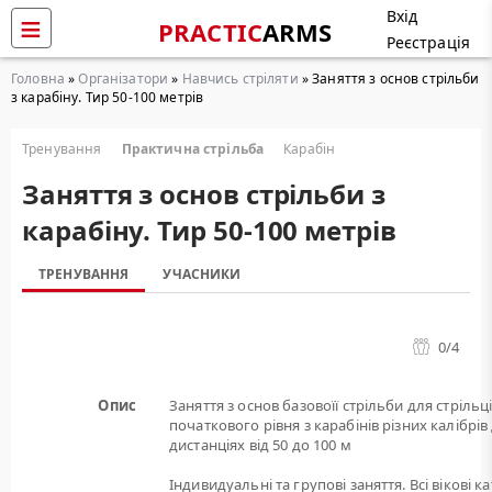
Вхід
PRACTIC
ARMS
Реєстрація
Головна
»
Організатори
»
Навчись стріляти
» Заняття з основ стрільби
з карабіну. Тир 50-100 метрів
Тренування
Практична стрільба
Карабін
Заняття з основ стрільби з
карабіну. Тир 50-100 метрів
ТРЕНУВАННЯ
УЧАСНИКИ
0
/4
Опис
Заняття з основ базовоїї стрільби для стрільц
початкового рівня з карабінів різних калібрів
дистанціях від 50 до 100 м
Індивидуальні та групові заняття. Всі вікові ка