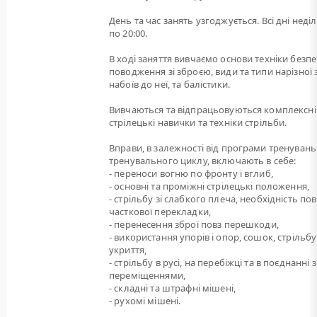
День та час занять узгоджується. Всі дні неділі
по 20:00.
В ході заняття вивчаємо основи техніки безп
поводження зі зброєю, види та типи нарізної 
набоїв до неї, та балістики.
Вивчаються та відпрацьовуються комплексні
стрілецькі навички та техніки стрільби.
Вправи, в залежності від програми тренувань
тренувального циклу, включають в себе:
- переноси вогню по фронту і вглиб,
- основні та проміжні стрілецькі положення,
- стрільбу зі слабкого плеча, необхідність пов
часткової перекладки,
- перенесення зброї повз перешкоди,
- використання упорів і опор, сошок, стрільбу
укриття,
- стрільбу в русі, на перебіжці та в поєднанні з
переміщеннями,
- складні та штрафні мішені,
- рухомі мішені.