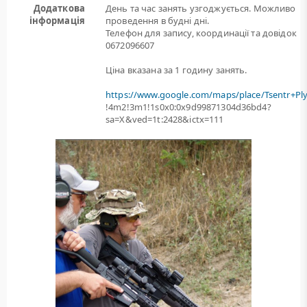
Додаткова
День та час занять узгоджується. Можливо
інформація
проведення в будні дні.
Телефон для запису, координації та довідок
0672096607
Ціна вказана за 1 годину занять.
https://www.google.com/maps/place/Tsentr+Pl
!4m2!3m1!1s0x0:0x9d99871304d36bd4?
sa=X&ved=1t:2428&ictx=111