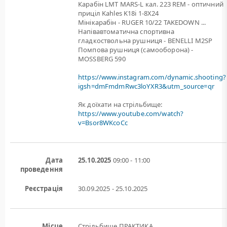
Карабін LMT MARS-L кал. 223 REM - оптичний
приціл Kahles K18i 1-8X24
Мінікарабін - RUGER 10/22 TAKEDOWN ...
Напівавтоматична спортивна
гладкоствольна рушниця - BENELLI M2SP
Помпова рушниця (самооборона) -
MOSSBERG 590
https://www.instagram.com/dynamic.shooting?
igsh=dmFmdmRwc3loYXR3&utm_source=qr
Як доїхати на стрільбище:
https://www.youtube.com/watch?
v=Bsor8WKcoCc
Дата
25.10.2025
09:00 - 11:00
проведення
Реєстрація
30.09.2025 - 25.10.2025
Місце
Стрільбище ПРАКТИКА