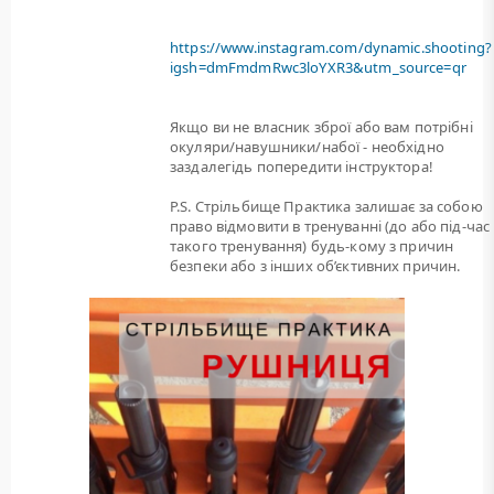
https://www.instagram.com/dynamic.shooting?
igsh=dmFmdmRwc3loYXR3&utm_source=qr
Якщо ви не власник зброї або вам потрiбнi
окуляри/навушники/набої - необхідно
заздалегідь попередити інструктора!
P.S. Стрільбище Практика залишає за собою
право відмовити в тренуванні (до або під-час
такого тренування) будь-кому з причин
безпеки або з інших об’єктивних причин.