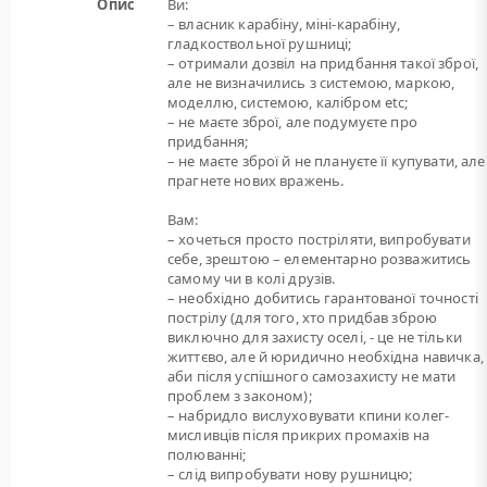
Опис
Ви:
– власник карабіну, міні-карабіну,
гладкоствольної рушниці;
– отримали дозвіл на придбання такої зброї,
але не визначились з системою, маркою,
моделлю, системою, калібром etc;
– не маєте зброї, але подумуєте про
придбання;
– не маєте зброї й не плануєте її купувати, але
прагнете нових вражень.
Вам:
– хочеться просто постріляти, випробувати
себе, зрештою – елементарно розважитись
самому чи в колі друзів.
– необхідно добитись гарантованої точності
пострілу (для того, хто придбав зброю
виключно для захисту оселі, - це не тільки
життєво, але й юридично необхідна навичка,
аби після успішного самозахисту не мати
проблем з законом);
– набридло вислуховувати кпини колег-
мисливців після прикрих промахів на
полюванні;
– слід випробувати нову рушницю;