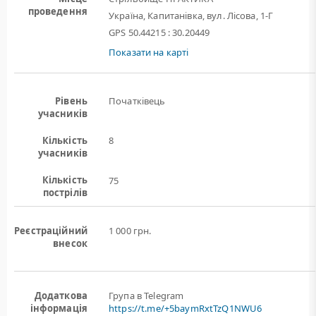
проведення
Україна, Капитанівка, вул. Лісова, 1-Г
GPS 50.44215 : 30.20449
Показати на карті
Рівень
Початківець
учасників
Кількість
8
учасників
Кількість
75
пострілів
Реєстраційний
1 000 грн.
внесок
Додаткова
Група в Telegram
інформація
https://t.me/+5baymRxtTzQ1NWU6