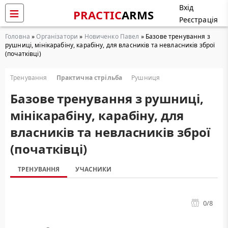
Вхід
PRACTIC
ARMS
Реєстрація
Головна
»
Організатори
»
Новиченко Павел
» Базове тренування з
рушниці, мінікарабіну, карабіну, для власників та невласників зброї
(початківці)
Тренування
Практична стрільба
Рушниця
Базове тренування з рушниці,
мінікарабіну, карабіну, для
власників та невласників зброї
(початківці)
ТРЕНУВАННЯ
УЧАСНИКИ
0
/8