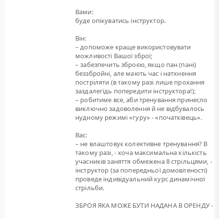
Вами:
буде опікуватись інструктор.
Він:
– допоможе краще використовувати
можливості Вашої зброї;
– забезпечить зброєю, якщо пан (пані)
беззбройні, але мають час і натхнення
постріляти (в такому разі лише прохання
заздалегідь попередити інструктора!);
– робитиме все, аби тренування принесло
виключно задоволення й не відбувалось
нудному режимі «гуру» - «початківець».
Вас:
– не влаштовує колективне тренування? В
такому разі, - хоча максимальна кількість
учасників заняття обмежена 8 стрільцями, -
інструктор (за попередньої домовленості)
проведе індивідуальний курс динамічної
стрільби.
ЗБРОЯ ЯКА МОЖЕ БУТИ НАДАНА В ОРЕНДУ -