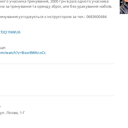
жного учасника тренування, 2000 грн в разі одного учасника
на за тренування та оренду зброї, але без урахування набоїв.
ренування узгоджується з інструктором за тел.: 0683600684
xtTzQ1NWU6
ище:
com/watch?v=Bsor8WKcoCc
А
ул. Лісова, 1-Г