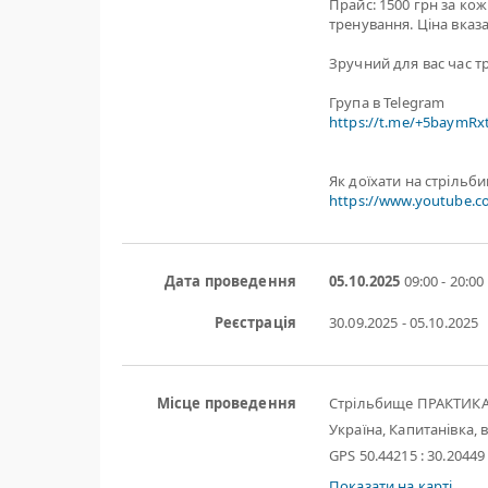
Прайс: 1500 грн за ко
тренування. Ціна вказа
Зручний для вас час т
Група в Telegram
https://t.me/+5baymR
Як доїхати на стрільб
https://www.youtube.
Дата проведення
05.10.2025
09:00 - 20:00
Реєстрація
30.09.2025 - 05.10.2025
Місце проведення
Стрільбище ПРАКТИК
Україна, Капитанівка, в
GPS 50.44215 : 30.20449
Показати на карті