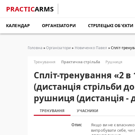
PRACTIC
ARMS
КАЛЕНДАР
ОРГАНІЗАТОРИ
СТРІЛЕЦЬКІ ОБ'ЄКТИ
Головна
»
Організатори
»
Новиченко Павел
» Cпліт-тренув
Тренування
Практична стрільба
Рушниця
Cпліт-тренування «2 в 
(дистанція стрільби до
рушниця (дистанція - 
ТРЕНУВАННЯ
УЧАСНИКИ
Опис
Якщо ви не є власнико
випробувати себе, чи 