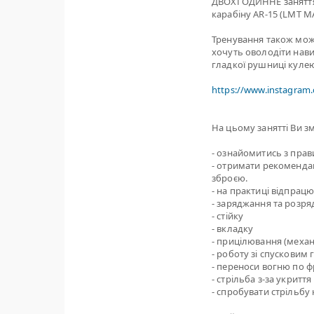
ДВОХГОДИННЕ заняття 
карабіну AR-15 (LMT M
Тренування також може 
хочуть оволодіти нави
гладкої рушниці кулею 
https://www.instagram
На цьому занятті Ви з
- ознайомитись з пра
- отримати рекомендац
зброєю.
- на практиці відпрацю
- заряджання та розря
- стійку
- вкладку
- прицілювання (механ
- роботу зі спусковим
- переноси вогню по ф
- стрільба з-за укриття
- спробувати стрільбу