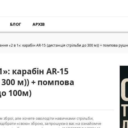
БЛОГ
АРХІВ
ання «2 в 1»: карабін AR-15 (дистанція стрільби до 300 м)) + помпова рушн
1»: карабін AR-15
 300 м)) + помпова
до 100м)
м зброї, але хочете оволодіти навичками стрільби,
підібрати «свою» зброю, запрошуємо вас на ознайомче