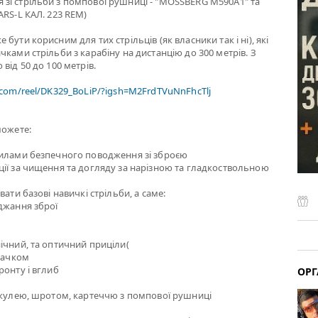
зі стрільби з помпової рушниці - "MOSSBERG M590A1" та
ARS-L КАЛ. 223 REM)
бути корисним для тих стрільців (як власники так і ні), які
чками стрільби з карабіну на дистанцію до 300 метрів. З
від 50 до 100 метрів.
.com/reel/DK329_BoLiP/?igsh=M2FrdTVuNnFhcTlj
можете:
вилами безпечного поводження зі зброєю
ії за чищення та догляду за нарізною та гладкоствольною
вати базові навичкі стрільби, а саме:
джання зброї
ічний, та оптичний приціли(
 гачком
ронту і вглиб
ОРГ
 кулею, шротом, картеччю з помпової рушниці