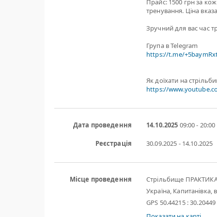
Прайс: 1500 грн за ко
тренування. Ціна вказа
Зручний для вас час т
Група в Telegram
https://t.me/+5baymR
Як доїхати на стрільб
https://www.youtube.
Дата проведення
14.10.2025
09:00 - 20:00
Реєстрація
30.09.2025 - 14.10.2025
Місце проведення
Стрільбище ПРАКТИК
Україна, Капитанівка, в
GPS 50.44215 : 30.20449
Показати на карті