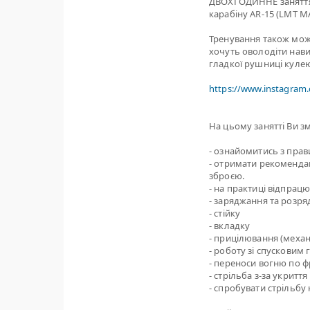
ДВОХГОДИННЕ заняття 
карабіну AR-15 (LMT M
Тренування також може 
хочуть оволодіти нави
гладкої рушниці кулею 
https://www.instagram
На цьому занятті Ви з
- ознайомитись з пра
- отримати рекомендац
зброєю.
- на практиці відпрацю
- заряджання та розря
- стійку
- вкладку
- прицілювання (механ
- роботу зі спусковим
- переноси вогню по ф
- стрільба з-за укриття
- спробувати стрільбу