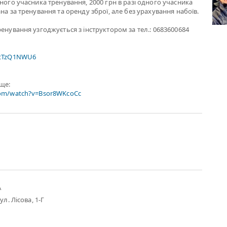
жного учасника тренування, 2000 грн в разі одного учасника
на за тренування та оренду зброї, але без урахування набоїв.
ренування узгоджується з інструктором за тел.: 0683600684
xtTzQ1NWU6
ище:
com/watch?v=Bsor8WKcoCc
А
ул. Лісова, 1-Г