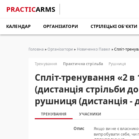
PRACTIC
ARMS
КАЛЕНДАР
ОРГАНІЗАТОРИ
СТРІЛЕЦЬКІ ОБ'ЄКТИ
Головна
»
Організатори
»
Новиченко Павел
» Cпліт-тренув
Тренування
Практична стрільба
Рушниця
Cпліт-тренування «2 в 
(дистанція стрільби до
рушниця (дистанція - 
ТРЕНУВАННЯ
УЧАСНИКИ
Опис
Якщо ви не є власнико
випробувати себе, чи 