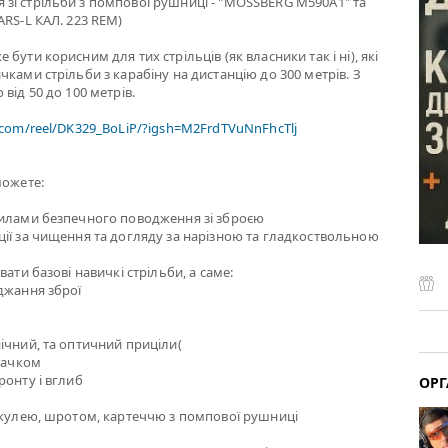
зі стрільби з помпової рушниці - "MOSSBERG M590A1" та
ARS-L КАЛ. 223 REM)
бути корисним для тих стрільців (як власники так і ні), які
чками стрільби з карабіну на дистанцію до 300 метрів. З
від 50 до 100 метрів.
.com/reel/DK329_BoLiP/?igsh=M2FrdTVuNnFhcTlj
можете:
вилами безпечного поводження зі зброєю
ії за чищення та догляду за нарізною та гладкоствольною
вати базові навичкі стрільби, а саме:
джання зброї
ічний, та оптичний приціли(
 гачком
ронту і вглиб
ОРГ
 кулею, шротом, картеччю з помпової рушниці