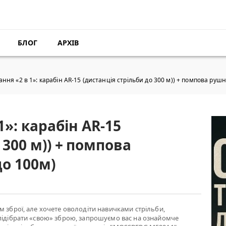
БЛОГ
АРХІВ
ання «2 в 1»: карабін AR-15 (дистанція стрільби до 300 м)) + помпова рушн
1»: карабін AR-15
 300 м)) + помпова
до 100м)
м зброї, але хочете оволодіти навичками стрільби,
підібрати «свою» зброю, запрошуємо вас на ознайомче