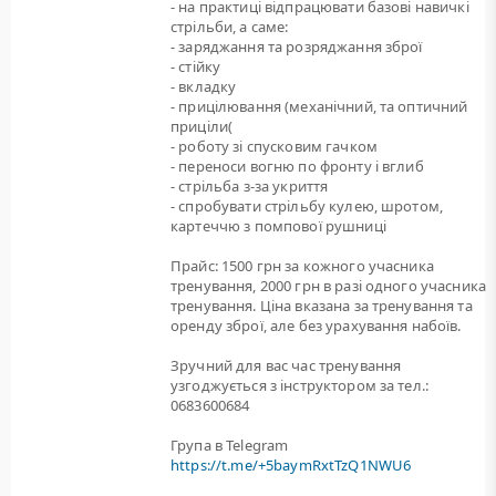
- на практиці відпрацювати базові навичкі
стрільби, а саме:
- заряджання та розряджання зброї
- стійку
- вкладку
- прицілювання (механічний, та оптичний
приціли(
- роботу зі спусковим гачком
- переноси вогню по фронту і вглиб
- стрільба з-за укриття
- спробувати стрільбу кулею, шротом,
картеччю з помпової рушниці
Прайс: 1500 грн за кожного учасника
тренування, 2000 грн в разі одного учасника
тренування. Ціна вказана за тренування та
оренду зброї, але без урахування набоїв.
Зручний для вас час тренування
узгоджується з інструктором за тел.:
0683600684
Група в Telegram
https://t.me/+5baymRxtTzQ1NWU6