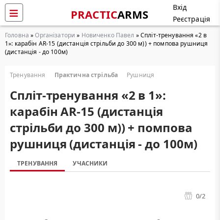
Вхід
PRACTIC
ARMS
Реєстрація
Головна
»
Організатори
»
Новиченко Павел
» Cпліт-тренування «2 в
1»: карабін AR-15 (дистанція стрільби до 300 м)) + помпова рушниця
(дистанція - до 100м)
Тренування
Практична стрільба
Рушниця
Cпліт-тренування «2 в 1»:
карабін AR-15 (дистанція
стрільби до 300 м)) + помпова
рушниця (дистанція - до 100м)
ТРЕНУВАННЯ
УЧАСНИКИ
0
/2