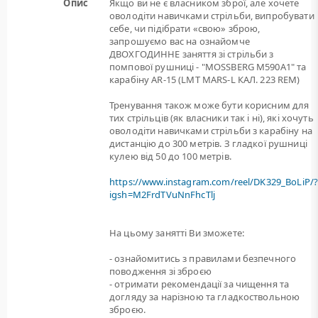
Опис
Якщо ви не є власником зброї, але хочете
оволодіти навичками стрільби, випробувати
себе, чи підібрати «свою» зброю,
запрошуємо вас на ознайомче
ДВОХГОДИННЕ заняття зі стрільби з
помпової рушниці - "MOSSBERG M590A1" та
карабіну AR-15 (LMT MARS-L КАЛ. 223 REM)
Тренування також може бути корисним для
тих стрільців (як власники так і ні), які хочуть
оволодіти навичками стрільби з карабіну на
дистанцію до 300 метрів. З гладкої рушниці
кулею від 50 до 100 метрів.
https://www.instagram.com/reel/DK329_BoLiP/
igsh=M2FrdTVuNnFhcTlj
На цьому занятті Ви зможете:
- ознайомитись з правилами безпечного
поводження зі зброєю
- отримати рекомендації за чищення та
догляду за нарізною та гладкоствольною
зброєю.