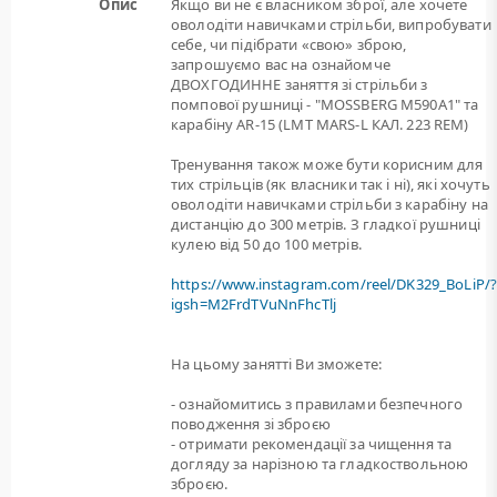
Опис
Якщо ви не є власником зброї, але хочете
оволодіти навичками стрільби, випробувати
себе, чи підібрати «свою» зброю,
запрошуємо вас на ознайомче
ДВОХГОДИННЕ заняття зі стрільби з
помпової рушниці - "MOSSBERG M590A1" та
карабіну AR-15 (LMT MARS-L КАЛ. 223 REM)
Тренування також може бути корисним для
тих стрільців (як власники так і ні), які хочуть
оволодіти навичками стрільби з карабіну на
дистанцію до 300 метрів. З гладкої рушниці
кулею від 50 до 100 метрів.
https://www.instagram.com/reel/DK329_BoLiP/
igsh=M2FrdTVuNnFhcTlj
На цьому занятті Ви зможете:
- ознайомитись з правилами безпечного
поводження зі зброєю
- отримати рекомендації за чищення та
догляду за нарізною та гладкоствольною
зброєю.