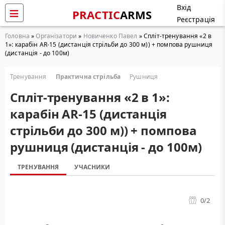
Вхід
PRACTIC
ARMS
Реєстрація
Головна
»
Організатори
»
Новиченко Павел
» Cпліт-тренування «2 в
1»: карабін AR-15 (дистанція стрільби до 300 м)) + помпова рушниця
(дистанція - до 100м)
Тренування
Практична стрільба
Рушниця
Cпліт-тренування «2 в 1»:
карабін AR-15 (дистанція
стрільби до 300 м)) + помпова
рушниця (дистанція - до 100м)
ТРЕНУВАННЯ
УЧАСНИКИ
0
/2