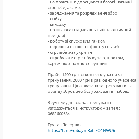
- на практиці відпрацювати базові навичкі
стрільби, а саме:
- заряджання та розряджання зброї
- стійку
- вкладку
- прицілювання (механічний, та оптичний
приціли(
- роботу зі спусковим гачком
- переноси вогню по фронту і вглиб
- стрільба з-за укриття
- спробувати стрільбу кулею, шротом,
картеччю з помпової рушниці
Прайс: 1500 грн за кожного учасника
тренування, 2000 грн в разі одного учасника
тренування. Ціна вказана за тренування та
оренду зброї, але без урахування набоїв.
Зручний для вас час тренування
узгоджується з інструктором за тел.:
0683600684
Група в Telegram
https://t.me/+5baymRxtTzQ1NWU6