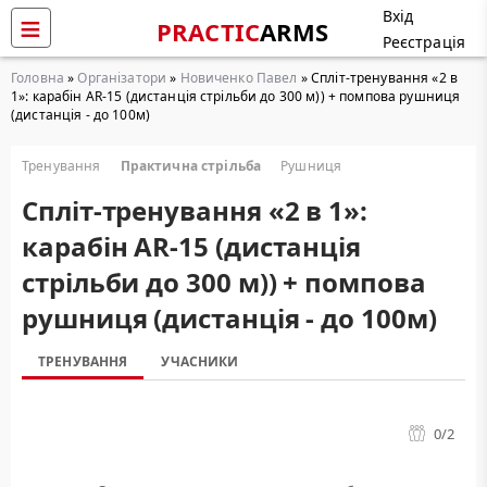
Вхід
PRACTIC
ARMS
Реєстрація
Головна
»
Організатори
»
Новиченко Павел
» Cпліт-тренування «2 в
1»: карабін AR-15 (дистанція стрільби до 300 м)) + помпова рушниця
(дистанція - до 100м)
Тренування
Практична стрільба
Рушниця
Cпліт-тренування «2 в 1»:
карабін AR-15 (дистанція
стрільби до 300 м)) + помпова
рушниця (дистанція - до 100м)
ТРЕНУВАННЯ
УЧАСНИКИ
0
/2