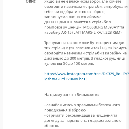
Опис
Якщо ви не є власником зброї, але хочете
оволодіти навичками стрільби, випробувати
себе, чи підібрати «свою» зброю,
запрошуємо вас на ознайомче
ДВОХГОДИННЕ заняття зі стрільби з
помпової рушниці - "MOSSBERG M590A1" та
карабіну AR-15 (LMT MARS-L КАЛ. 223 REM)
Тренування також може бути корисним для
тих стрільців (як власники так і ні), які хочуть
оволодіти навичками стрільби з карабіну на
дистанцію до 300 метрів. З гладкої рушниці
кулею від 50 до 100 метрів.
https://www.instagram.com/reel/DK329_BoLiP/
igsh=M2FrdTVuNnFhcTlj
На цьому занятті Ви зможете:
- ознайомитись з правилами безпечного
поводження зі зброєю
- отримати рекомендації за чищення та
догляду за нарізною та гладкоствольною
зброєю.