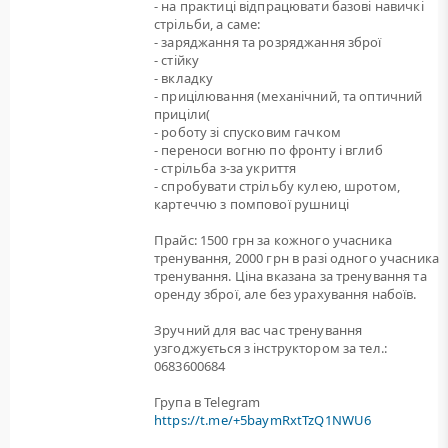
- на практиці відпрацювати базові навичкі
стрільби, а саме:
- заряджання та розряджання зброї
- стійку
- вкладку
- прицілювання (механічний, та оптичний
приціли(
- роботу зі спусковим гачком
- переноси вогню по фронту і вглиб
- стрільба з-за укриття
- спробувати стрільбу кулею, шротом,
картеччю з помпової рушниці
Прайс: 1500 грн за кожного учасника
тренування, 2000 грн в разі одного учасника
тренування. Ціна вказана за тренування та
оренду зброї, але без урахування набоїв.
Зручний для вас час тренування
узгоджується з інструктором за тел.:
0683600684
Група в Telegram
https://t.me/+5baymRxtTzQ1NWU6