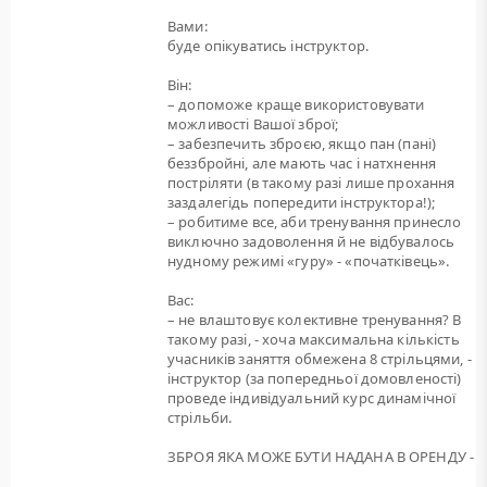
Вами:
буде опікуватись інструктор.
Він:
– допоможе краще використовувати
можливості Вашої зброї;
– забезпечить зброєю, якщо пан (пані)
беззбройні, але мають час і натхнення
постріляти (в такому разі лише прохання
заздалегідь попередити інструктора!);
– робитиме все, аби тренування принесло
виключно задоволення й не відбувалось
нудному режимі «гуру» - «початківець».
Вас:
– не влаштовує колективне тренування? В
такому разі, - хоча максимальна кількість
учасників заняття обмежена 8 стрільцями, -
інструктор (за попередньої домовленості)
проведе індивідуальний курс динамічної
стрільби.
ЗБРОЯ ЯКА МОЖЕ БУТИ НАДАНА В ОРЕНДУ -