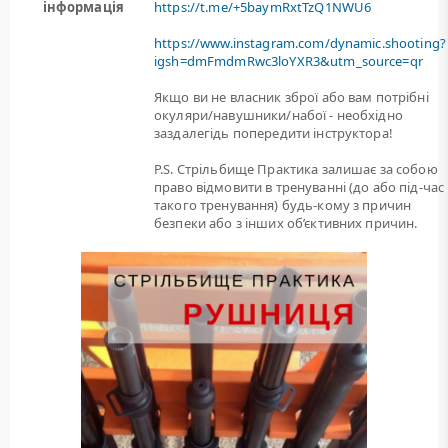
інформація
https://t.me/+5baymRxtTzQ1NWU6
https://www.instagram.com/dynamic.shooting?
igsh=dmFmdmRwc3loYXR3&utm_source=qr
Якщо ви не власник зброї або вам потрiбнi
окуляри/навушники/набої - необхідно
заздалегідь попередити інструктора!
P.S. Стрільбище Практика залишає за собою
право відмовити в тренуванні (до або під-час
такого тренування) будь-кому з причин
безпеки або з інших об’єктивних причин.