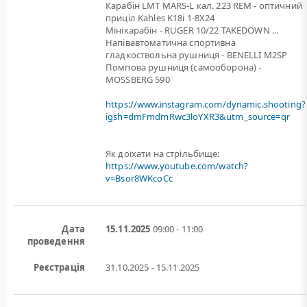
Карабін LMT MARS-L кал. 223 REM - оптичний
приціл Kahles K18i 1-8X24
Мінікарабін - RUGER 10/22 TAKEDOWN ...
Напівавтоматична спортивна
гладкоствольна рушниця - BENELLI M2SP
Помпова рушниця (самооборона) -
MOSSBERG 590
https://www.instagram.com/dynamic.shooting?
igsh=dmFmdmRwc3loYXR3&utm_source=qr
Як доїхати на стрільбище:
https://www.youtube.com/watch?
v=Bsor8WKcoCc
Дата
15.11.2025
09:00 - 11:00
проведення
Реєстрація
31.10.2025 - 15.11.2025