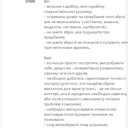
Опис
Ви:
– власник карабіну, міні-карабіну,
гладкоствольної рушниці;
– отримали дозвіл на придбання такої зброї,
але не визначились з системою, маркою,
моделлю, системою, калібром etc;
– не маєте зброї, але подумуєте про
придбання;
– не маєте зброї й не плануєте її купувати, але
прагнете нових вражень.
Вам:
– хочеться просто постріляти, випробувати
себе, зрештою – елементарно розважитись
самому чи в колі друзів.
– необхідно добитись гарантованої точності
пострілу (для того, хто придбав зброю
виключно для захисту оселі, - це не тільки
життєво, але й юридично необхідна навичка,
аби після успішного самозахисту не мати
проблем з законом);
– набридло вислуховувати кпини колег-
мисливців після прикрих промахів на
полюванні;
– слід випробувати нову рушницю;