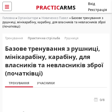
Вхід
PRACTIC
ARMS
Реєстрація
Головна
»
Організатори
»
Новиченко Павел
» Базове тренування з
рушниці, мінікарабіну, карабіну, для власників та невласників зброї
(початківці)
Тренування
Практична стрільба
Рушниця
Базове тренування з рушниці,
мінікарабіну, карабіну, для
власників та невласників зброї
(початківці)
ТРЕНУВАННЯ
УЧАСНИКИ
0
/8