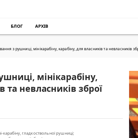
БЛОГ
АРХІВ
вання з рушниці, мінікарабіну, карабіну, для власників та невласників збр
ушниці, мінікарабіну,
в та невласників зброї
ні-карабіну, гладкоствольної рушниці;