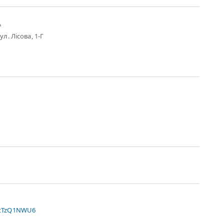
А
ул. Лісова, 1-Г
xtTzQ1NWU6