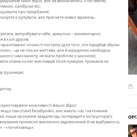
придбання такої зброї, але не визначились з системою,
темою, калібром etc;
 подумуєте про придбання;
плануєте її купувати, але прагнете нових вражень.
тріляти, випробувати себе, зрештою – елементарно
 в колі друзів.
гарантованої точності пострілу (для того, хто придбав зброю
оселі, - це не тільки життєво, але й юридично необхідна
пішного самозахисту не мати проблем з законом);
ати кпини колег-мисливців після прикрих промахів на
ову рушницю;
уктор.
ористовувати можливості Вашої зброї;
якщо пан (пані) беззбройні, але мають час і натхнення
разі лише прохання заздалегідь попередити інструктора!);
ОРГ
тренування принесло виключно задоволення й не відбувалось
 - «початківець».