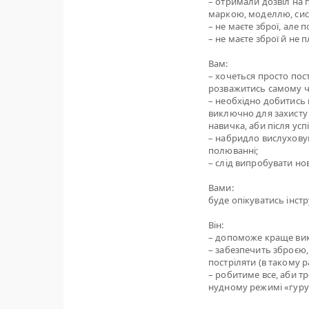
– отримали дозвіл на 
маркою, моделлю, сис
– не маєте зброї, але
– не маєте зброї й не 
Вам:
– хочеться просто пос
розважитись самому чи
– необхідно добитись 
виключно для захисту 
навичка, аби після ус
– набридло вислуховув
полюванні;
– слід випробувати н
Вами:
буде опікуватись інстр
Він:
– допоможе краще вик
– забезпечить зброєю, 
постріляти (в такому 
– робитиме все, аби 
нудному режимі «гуру»