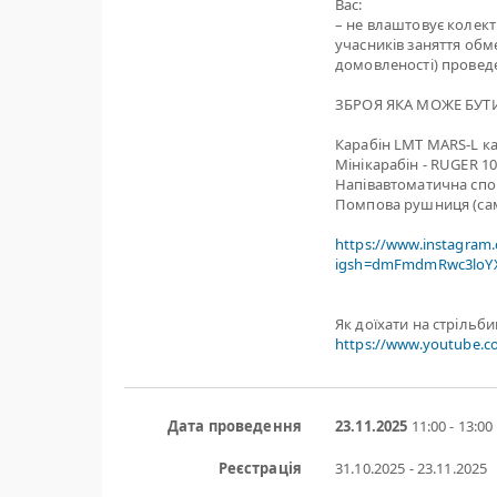
Вас:
– не влаштовує колект
учасників заняття обме
домовленості) проведе
ЗБРОЯ ЯКА МОЖЕ БУТИ
Карабін LMT MARS-L кал
Мінікарабін - RUGER 1
Напівавтоматична спо
Помпова рушниця (са
https://www.instagram
igsh=dmFmdmRwc3loYX
Як доїхати на стрільб
https://www.youtube.
Дата проведення
23.11.2025
11:00 - 13:00
Реєстрація
31.10.2025 - 23.11.2025