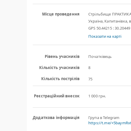
Місце проведення
Стрільбище ПРАКТИК
Україна, Капитанівка, в
GPS 50.44215 : 30.20449
Показати на карті
Рівень учасників
Початківець
Кількість учасників
8
Кількість пострілів
75
Реєстраційний внесок
1 000 грн.
Додаткова інформація
Група в Telegram
https://t.me/+5baymR