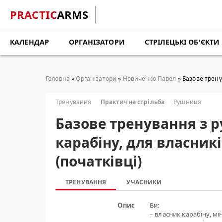
PRACTIC
ARMS
КАЛЕНДАР
ОРГАНІЗАТОРИ
СТРІЛЕЦЬКІ ОБ'ЄКТИ
Головна
»
Організатори
»
Новиченко Павел
» Базове трену
Тренування
Практична стрільба
Рушниця
Базове тренування з р
карабіну, для власникі
(початківці)
ТРЕНУВАННЯ
УЧАСНИКИ
Опис
Ви:
– власник карабіну, мі