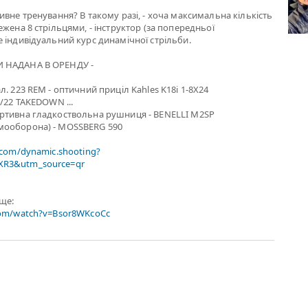
ивне тренування? В такому разі, - хоча максимальна кількість
жена 8 стрільцями, - інструктор (за попередньої
 індивідуальний курс динамічної стрільби.
 НАДАНА В ОРЕНДУ -
. 223 REM - оптичний приціл Kahles K18i 1-8X24
0/22 TAKEDOWN ...
ртивна гладкоствольна рушниця - BENELLI M2SP
мооборона) - MOSSBERG 590
.com/dynamic.shooting?
R3&utm_source=qr
ище:
com/watch?v=Bsor8WKcoCc