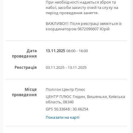
При необхідності надається зброя та
набої, засоби захисту очей та слуху на
період проведення заняття.
ВАЖЛИВО!!! Після реєстрацї звяжіться із
координатором 0672096607 Юрій
Дата
13.11.2025
08:00 - 16:00
проведення
Реєстрація
03.11.2025 - 13.11.2025
Місце
Полігон Центр Плюс
проведення
ЦЕНТР ПЛЮС Гнідин, Вишеньки, Київська
область, 08340
GPS 50.33648 : 30.66254
Показати на карті