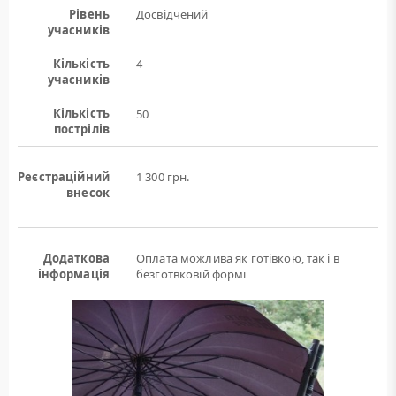
Рівень
Досвідчений
учасників
Кількість
4
учасників
Кількість
50
пострілів
Реєстраційний
1 300 грн.
внесок
Додаткова
Оплата можлива як готівкою, так і в
інформація
безготвковій формі