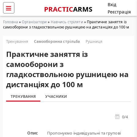
Вхід
PRACTIC
ARMS
Реєстрація
Головна
»
Організатори
»
Навчись стріляти
» Практичне заняття із
самооборони з гладкоствольною рушницею на дистанціях до 100 м
Тренування
Самооборонна стрільба
Рушниця
Практичне заняття із
самооборони з
гладкоствольною рушницею на
дистанціях до 100 м
ТРЕНУВАННЯ
УЧАСНИКИ
0
/4
Опис
Пропонуємо індивідуальні та групові