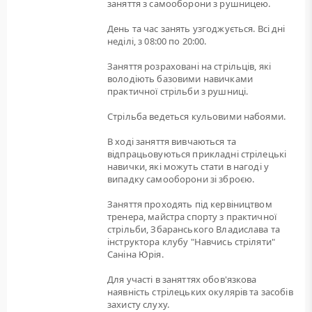
заняття з самооборони з рушницею.
День та час занять узгоджується. Всі дні
неділі, з 08:00 по 20:00.
Заняття розраховані на стрільців, які
володіють базовими навичками
практичної стрільби з рушниці.
Стрільба ведеться кульовими набоями.
В ході заняття вивчаються та
відпрацьовуються прикладні стрілецькі
навички, які можуть стати в нагоді у
випадку самооборони зі зброєю.
Заняття проходять під кервіництвом
тренера, майстра спорту з практичної
стрільби, Збаранського Владислава та
інструктора клубу "Навчись стріляти"
Саніна Юрія.
Для участі в заняттях обов'язкова
наявність стрілецьких окулярів та засобів
захисту слуху.