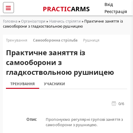
Вхід
PRACTIC
ARMS
Реєстрація
Головна
»
Організатори
»
Навчись стріляти
» Практичне заняття із
самооборони з гладкоствольною рушницею
Тренування
Самооборонна стрільба
Рушниця
Практичне заняття із
самооборони з
гладкоствольною рушницею
ТРЕНУВАННЯ
УЧАСНИКИ
0
/6
Опис
Пропонуємо регулярні групові заняття з
самооборони з рушницею.