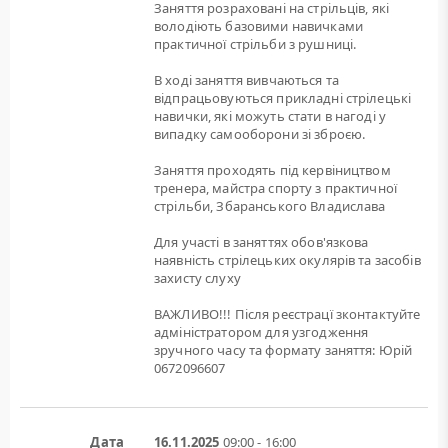
Заняття розраховані на стрільців, які
володіють базовими навичками
практичної стрільби з рушниці.
В ході заняття вивчаються та
відпрацьовуються прикладні стрілецькі
навички, які можуть стати в нагоді у
випадку самооборони зі зброєю.
Заняття проходять під кервіництвом
тренера, майстра спорту з практичної
стрільби, Збаранського Владислава
Для участі в заняттях обов'язкова
наявність стрілецьких окулярів та засобів
захисту слуху
ВАЖЛИВО!!! Після реєстрацї зконтактуйте
адміністратором для узгодження
зручного часу та формату заняття: Юрій
0672096607
Дата
16.11.2025
09:00 - 16:00