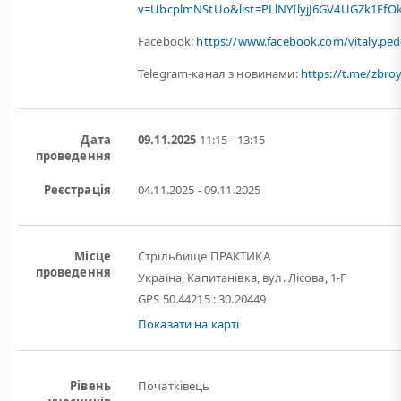
v=UbcplmNStUo&list=PLlNYIlyjJ6GV4UGZk1FfOk
Facebook:
https://www.facebook.com/vitaly.pe
Telegram-канал з новинами:
https://t.me/zbro
Дата
09.11.2025
11:15 - 13:15
проведення
Реєстрація
04.11.2025 - 09.11.2025
Місце
Стрільбище ПРАКТИКА
проведення
Україна, Капитанівка, вул. Лісова, 1-Г
GPS 50.44215 : 30.20449
Показати на карті
Рівень
Початківець