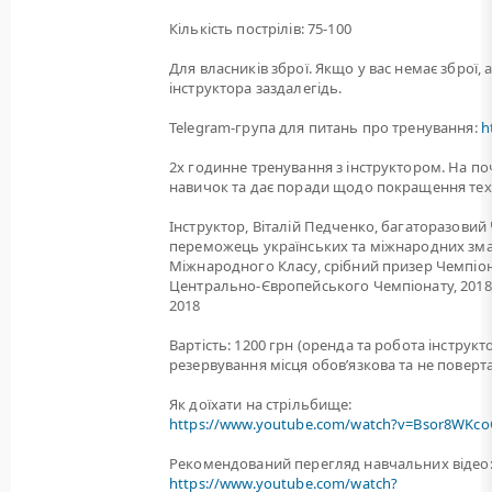
Кількість пострілів: 75-100
Для власників зброї. Якщо у вас немає зброї, 
інструктора заздалегідь.
Telegram-група для питань про тренування:
h
2х годинне тренування з інструктором. На по
навичок та дає поради щодо покращення тех
Інструктор, Віталій Педченко, багаторазовий 
переможець українських та міжнародних зма
Міжнародного Класу, срібний призер Чемпіонат
Центрально-Європейського Чемпіонату, 2018, 
2018
Вартість: 1200 грн (оренда та робота інструк
резервування місця обов’язкова та не поверта
Як доїхати на стрільбище:
https://www.youtube.com/watch?v=Bsor8WKco
Рекомендований перегляд навчальних відео
https://www.youtube.com/watch?