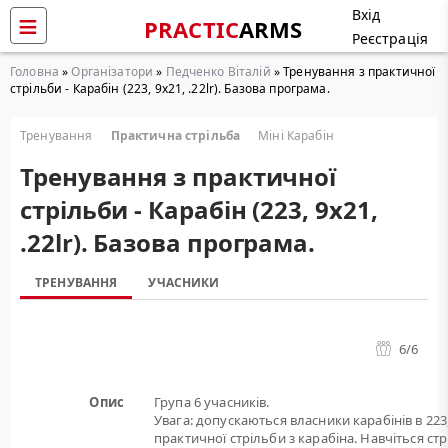
Вхід
PRACTIC
ARMS
Реєстрація
Головна
»
Організатори
»
Педченко Віталій
» Тренування з практичної
стрільби - Карабін (223, 9х21, .22lr). Базова програма.
Тренування
Практична стрільба
Міні Карабін
Тренування з практичної
стрільби - Карабін (223, 9х21,
.22lr). Базова програма.
ТРЕНУВАННЯ
УЧАСНИКИ
6
/6
Опис
Група 6 учасників.
Увага: допускаються власники карабінів в 223,
практичної стрільби з карабіна. Навчіться ст