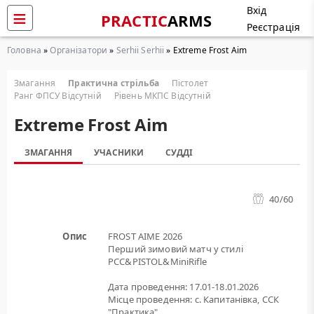
Вхід
PRACTIC
ARMS
Реєстрація
Головна
»
Організатори
»
Serhii Serhii
» Extreme Frost Aim
Змагання
Практична стрільба
Пістолет
Ранг ФПСУ Відсутній
Рівень МКПС Відсутній
Extreme Frost Aim
ЗМАГАННЯ
УЧАСНИКИ
СУДДІ
40
/60
Опис
FROST AIME 2026
Перший зимовий матч у стилі
PCC&PISTOL&MiniRifle
Дата проведення: 17.01-18.01.2026
Місце проведення: с. Капитанівка, ССК
"Практика"