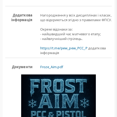
Додаткова
Нагородження у всіх дисциплінах і класах,
інформація
що відкриються згідно з правилами ФПСУ.
Окремі відзнаки за:
- найшвидший час матчевого етапу;
- найвлучніший стрілець.
https://t.me/pew_pew_PCC_P
додаткова
інформація
Документи
Froze_Aim.pdf