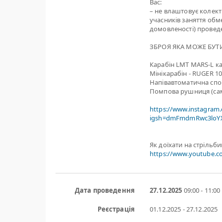
Вас:
– не влаштовує колект
учасників заняття обме
домовленості) проведе
ЗБРОЯ ЯКА МОЖЕ БУТИ
Карабін LMT MARS-L кал
Мінікарабін - RUGER 1
Напівавтоматична спо
Помпова рушниця (са
https://www.instagram
igsh=dmFmdmRwc3loYX
Як доїхати на стрільб
https://www.youtube.
Дата проведення
27.12.2025
09:00 - 11:00
Реєстрація
01.12.2025 - 27.12.2025