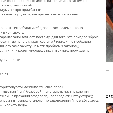
придбання такої зброї, але не визначились з системою,
темою, калібром etc;
 подумуєте про придбання;
плануєте її купувати, але прагнете нових вражень.
тріляти, випробувати себе, зрештою – елементарно
 в колі друзів.
гарантованої точності пострілу (для того, хто придбав зброю
оселі, - це не тільки життєво, але й юридично необхідна
пішного самозахисту не мати проблем з законом);
ати кпини колег-мисливців після прикрих промахів на
ову рушницю;
уктор.
ористовувати можливості Вашої зброї;
якщо пан (пані) беззбройні, але мають час і натхнення
разі лише прохання заздалегідь попередити інструктора!);
ОРГ
тренування принесло виключно задоволення й не відбувалось
 - «початківець».