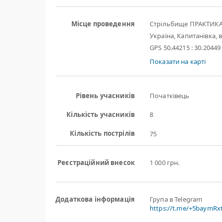
Місце проведення
Стрільбище ПРАКТИК
Україна, Капитанівка, в
GPS 50.44215 : 30.20449
Показати на карті
Рівень учасників
Початківець
Кількість учасників
8
Кількість пострілів
75
Реєстраційний внесок
1 000 грн.
Додаткова інформація
Група в Telegram
https://t.me/+5baymR