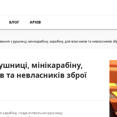
БЛОГ
АРХІВ
вання з рушниці, мінікарабіну, карабіну, для власників та невласників збр
ушниці, мінікарабіну,
в та невласників зброї
ні-карабіну, гладкоствольної рушниці;