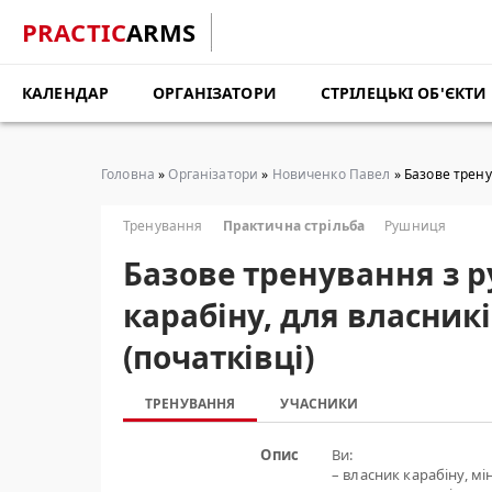
PRACTIC
ARMS
КАЛЕНДАР
ОРГАНІЗАТОРИ
СТРІЛЕЦЬКІ ОБ'ЄКТИ
Головна
»
Організатори
»
Новиченко Павел
» Базове трену
Тренування
Практична стрільба
Рушниця
Базове тренування з р
карабіну, для власникі
(початківці)
ТРЕНУВАННЯ
УЧАСНИКИ
Опис
Ви:
– власник карабіну, мі