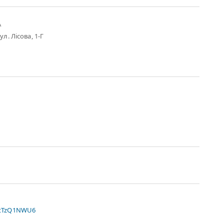
А
ул. Лісова, 1-Г
xtTzQ1NWU6