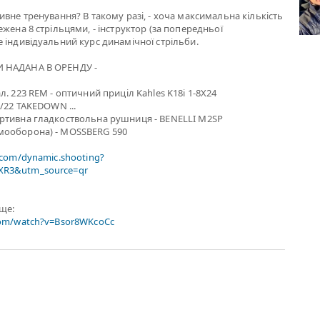
ивне тренування? В такому разі, - хоча максимальна кількість
жена 8 стрільцями, - інструктор (за попередньої
 індивідуальний курс динамічної стрільби.
 НАДАНА В ОРЕНДУ -
. 223 REM - оптичний приціл Kahles K18i 1-8X24
0/22 TAKEDOWN ...
ртивна гладкоствольна рушниця - BENELLI M2SP
мооборона) - MOSSBERG 590
.com/dynamic.shooting?
R3&utm_source=qr
ище:
com/watch?v=Bsor8WKcoCc