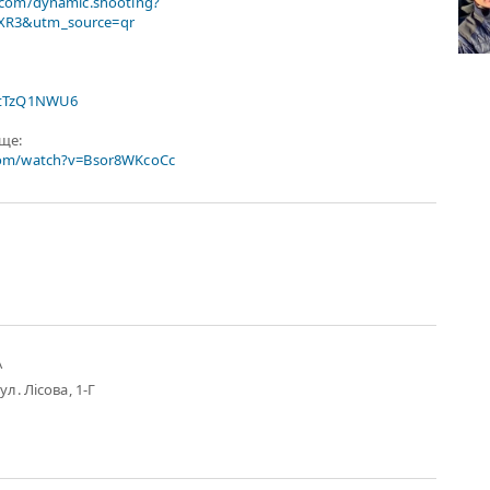
.com/dynamic.shooting?
R3&utm_source=qr
xtTzQ1NWU6
ище:
com/watch?v=Bsor8WKcoCc
А
ул. Лісова, 1-Г