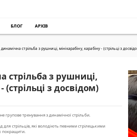
БЛОГ
АРХІВ
динамічна стрільба з рушниці, мінікарабіну, карабіну - (стрільці з досвід
а стрільба з рушниці,
- (стрільці з досвідом)
е групове тренування з динамічної стрільби.
 для стрільців, які володіють певними стрілецькими
їх покращити.