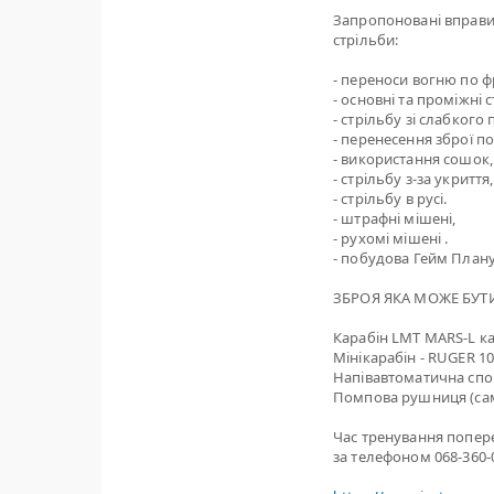
Запропоновані вправи
стрільби:
- переноси вогню по фр
- основні та проміжні 
- стрільбу зі слабкого 
- перенесення зброї п
- використання сошок,
- стрільбу з-за укриття,
- стрільбу в русі.
- штрафні мішені,
- рухомі мішені .
- побудова Гейм Плану
ЗБРОЯ ЯКА МОЖЕ БУТИ
Карабін LMT MARS-L кал
Мінікарабін - RUGER 1
Напівавтоматична спо
Помпова рушниця (са
Час тренування попер
за телефоном 068-360-0