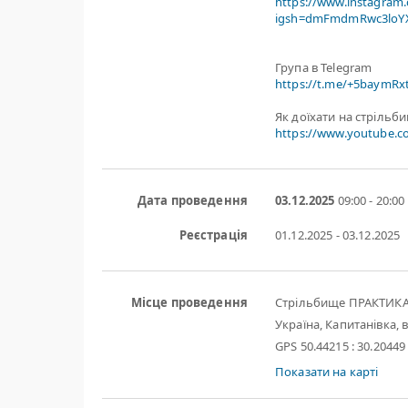
https://www.instagram
igsh=dmFmdmRwc3loYX
Група в Telegram
https://t.me/+5baymR
Як доїхати на стрільб
https://www.youtube.
Дата проведення
03.12.2025
09:00 - 20:00
Реєстрація
01.12.2025 - 03.12.2025
Місце проведення
Стрільбище ПРАКТИК
Україна, Капитанівка, в
GPS 50.44215 : 30.20449
Показати на карті