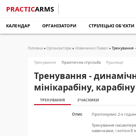
PRACTIC
ARMS
КАЛЕНДАР
ОРГАНІЗАТОРИ
СТРІЛЕЦЬКІ ОБ'ЄКТИ
Головна
»
Організатори
»
Новиченко Павел
» Тренування - 
Тренування
Практична стрільба
Рушниця
Тренування - динамічн
мінікарабіну, карабіну 
ТРЕНУВАННЯ
УЧАСНИКИ
Опис
Пропонуємо 2-х годинн
Тренування насамперед
навичками, і хотіли б 