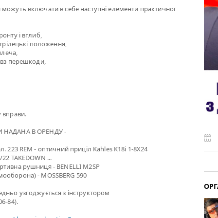
 можуть включати в себе наступні елементи практичної
онту і вглиб,
стрілецькі положення,
плеча,
овз перешкоди,
 вправи.
 НАДАНА В ОРЕНДУ -
. 223 REM - оптичний приціл Kahles K18i 1-8X24
0/22 TAKEDOWN ...
ртивна рушниця - BENELLI M2SP
мооборона) - MOSSBERG 590
ОРГ
едньо узгоджується з інструктором
6-84).