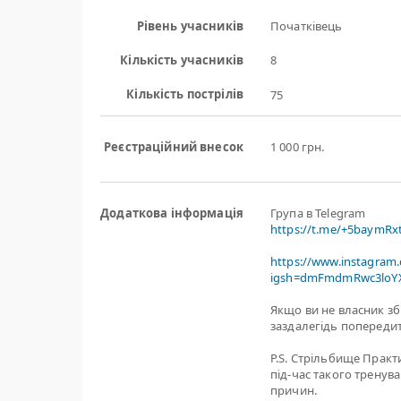
Рівень учасників
Початківець
Кількість учасників
8
Кількість пострілів
75
Реєстраційний внесок
1 000 грн.
Додаткова інформація
Група в Telegram
https://t.me/+5baymR
https://www.instagram
igsh=dmFmdmRwc3loYX
Якщо ви не власник зб
заздалегідь попередит
P.S. Стрільбище Практ
під-час такого тренув
причин.