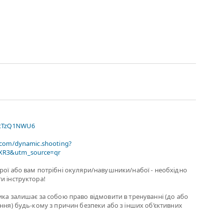
xtTzQ1NWU6
.com/dynamic.shooting?
R3&utm_source=qr
рої або вам потрiбнi окуляри/навушники/набої - необхідно
и інструктора!
ика залишає за собою право відмовити в тренуванні (до або
ання) будь-кому з причин безпеки або з інших об’єктивних