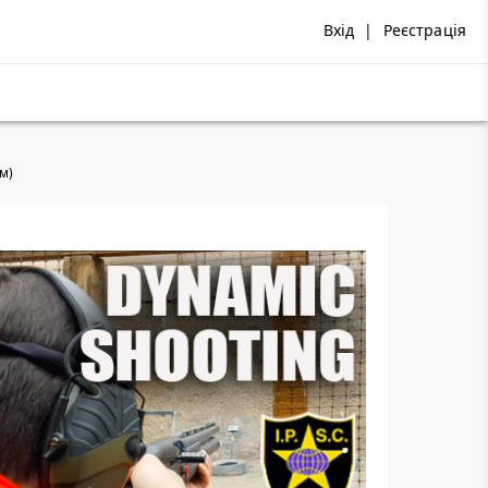
Вхід
|
Реєстрація
ом)