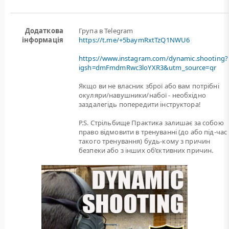
Додаткова
Група в Telegram
інформація
https://t.me/+5baymRxtTzQ1NWU6
https://www.instagram.com/dynamic.shooting?
igsh=dmFmdmRwc3loYXR3&utm_source=qr
Якщо ви не власник зброї або вам потрiбнi
окуляри/навушники/набої - необхідно
заздалегідь попередити інструктора!
P.S. Стрільбище Практика залишає за собою
право відмовити в тренуванні (до або під-час
такого тренування) будь-кому з причин
безпеки або з інших об’єктивних причин.