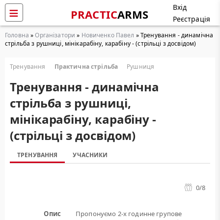
Вхід
PRACTIC
ARMS
Реєстрація
Головна
»
Організатори
»
Новиченко Павел
» Тренування - динамічна
стрільба з рушниці, мінікарабіну, карабіну - (стрільці з досвідом)
Тренування
Практична стрільба
Рушниця
Тренування - динамічна
стрільба з рушниці,
мінікарабіну, карабіну -
(стрільці з досвідом)
ТРЕНУВАННЯ
УЧАСНИКИ
0
/8
Опис
Пропонуємо 2-х годинне групове