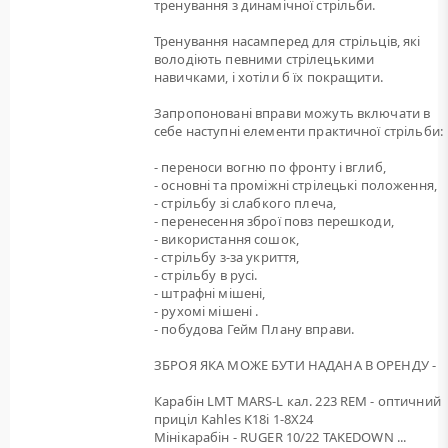
тренування з динамічної стрільби.
Тренування насамперед для стрільців, які
володіють певними стрілецькими
навичками, і хотіли б їх покращити.
Запропоновані вправи можуть включати в
себе наступні елементи практичної стрільби:
- переноси вогню по фронту і вглиб,
- основні та проміжні стрілецькі положення,
- стрільбу зі слабкого плеча,
- перенесення зброї повз перешкоди,
- використання сошок,
- стрільбу з-за укриття,
- стрільбу в русі.
- штрафні мішені,
- рухомі мішені .
- побудова Гейм Плану вправи.
ЗБРОЯ ЯКА МОЖЕ БУТИ НАДАНА В ОРЕНДУ -
Карабін LMT MARS-L кал. 223 REM - оптичний
приціл Kahles K18i 1-8X24
Мінікарабін - RUGER 10/22 TAKEDOWN ...