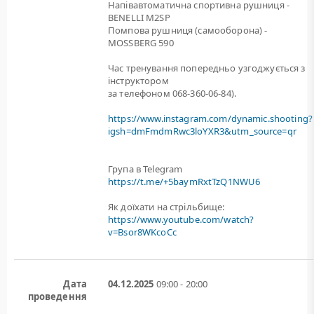
Напівавтоматична спортивна рушниця -
BENELLI M2SP
Помпова рушниця (самооборона) -
MOSSBERG 590
Час тренування попередньо узгоджується з
інструктором
за телефоном 068-360-06-84).
https://www.instagram.com/dynamic.shooting?
igsh=dmFmdmRwc3loYXR3&utm_source=qr
Група в Telegram
https://t.me/+5baymRxtTzQ1NWU6
Як доїхати на стрільбище:
https://www.youtube.com/watch?
v=Bsor8WKcoCc
Дата
04.12.2025
09:00 - 20:00
проведення