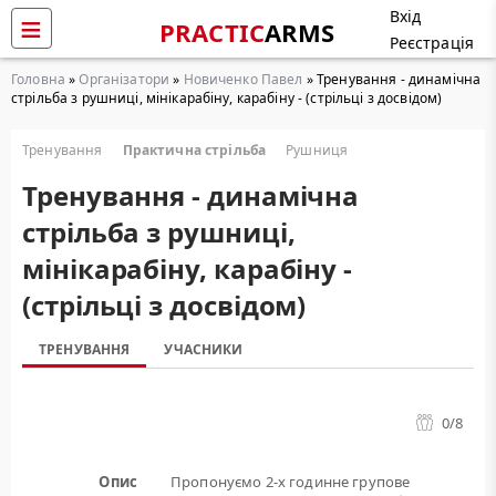
Вхід
PRACTIC
ARMS
Реєстрація
Головна
»
Організатори
»
Новиченко Павел
» Тренування - динамічна
стрільба з рушниці, мінікарабіну, карабіну - (стрільці з досвідом)
Тренування
Практична стрільба
Рушниця
Тренування - динамічна
стрільба з рушниці,
мінікарабіну, карабіну -
(стрільці з досвідом)
ТРЕНУВАННЯ
УЧАСНИКИ
0
/8
Опис
Пропонуємо 2-х годинне групове