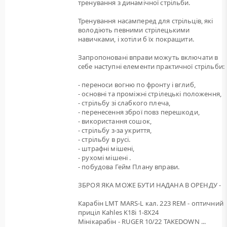
тренування з динамічної стрільби.
Тренування насамперед для стрільців, які
володіють певними стрілецькими
навичками, і хотіли б їх покращити.
Запропоновані вправи можуть включати в
себе наступні елементи практичної стрільби:
- переноси вогню по фронту і вглиб,
- основні та проміжні стрілецькі положення,
- стрільбу зі слабкого плеча,
- перенесення зброї повз перешкоди,
- використання сошок,
- стрільбу з-за укриття,
- стрільбу в русі.
- штрафні мішені,
- рухомі мішені .
- побудова Гейм Плану вправи.
ЗБРОЯ ЯКА МОЖЕ БУТИ НАДАНА В ОРЕНДУ -
Карабін LMT MARS-L кал. 223 REM - оптичний
приціл Kahles K18i 1-8X24
Мінікарабін - RUGER 10/22 TAKEDOWN ...