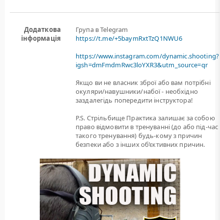
Додаткова
Група в Telegram
інформація
https://t.me/+5baymRxtTzQ1NWU6
https://www.instagram.com/dynamic.shooting?
igsh=dmFmdmRwc3loYXR3&utm_source=qr
Якщо ви не власник зброї або вам потрiбнi
окуляри/навушники/набої - необхідно
заздалегідь попередити інструктора!
P.S. Стрільбище Практика залишає за собою
право відмовити в тренуванні (до або під-час
такого тренування) будь-кому з причин
безпеки або з інших об’єктивних причин.