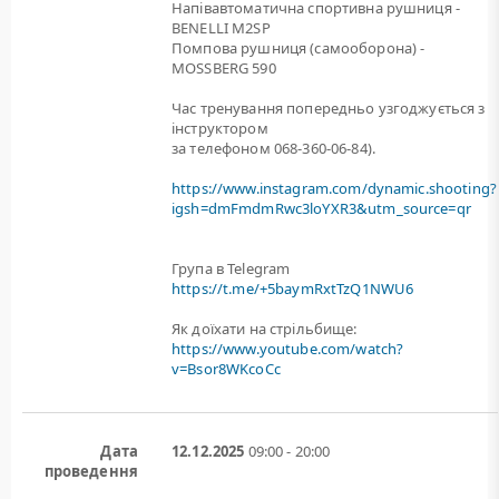
Напівавтоматична спортивна рушниця -
BENELLI M2SP
Помпова рушниця (самооборона) -
MOSSBERG 590
Час тренування попередньо узгоджується з
інструктором
за телефоном 068-360-06-84).
https://www.instagram.com/dynamic.shooting?
igsh=dmFmdmRwc3loYXR3&utm_source=qr
Група в Telegram
https://t.me/+5baymRxtTzQ1NWU6
Як доїхати на стрільбище:
https://www.youtube.com/watch?
v=Bsor8WKcoCc
Дата
12.12.2025
09:00 - 20:00
проведення