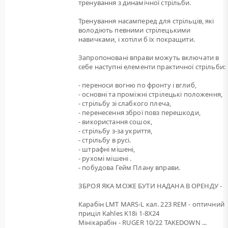
тренування з динамічної стрільби.
Тренування насамперед для стрільців, які
володіють певними стрілецькими
навичками, і хотіли б їх покращити.
Запропоновані вправи можуть включати в
себе наступні елементи практичної стрільби:
- переноси вогню по фронту і вглиб,
- основні та проміжні стрілецькі положення,
- стрільбу зі слабкого плеча,
- перенесення зброї повз перешкоди,
- використання сошок,
- стрільбу з-за укриття,
- стрільбу в русі.
- штрафні мішені,
- рухомі мішені .
- побудова Гейм Плану вправи.
ЗБРОЯ ЯКА МОЖЕ БУТИ НАДАНА В ОРЕНДУ -
Карабін LMT MARS-L кал. 223 REM - оптичний
приціл Kahles K18i 1-8X24
Мінікарабін - RUGER 10/22 TAKEDOWN ...