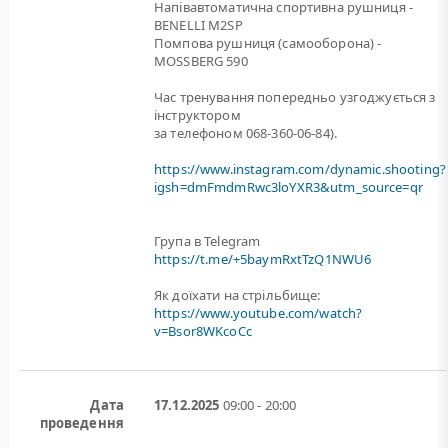
Напівавтоматична спортивна рушниця -
BENELLI M2SP
Помпова рушниця (самооборона) -
MOSSBERG 590
Час тренування попередньо узгоджується з
інструктором
за телефоном 068-360-06-84).
https://www.instagram.com/dynamic.shooting?
igsh=dmFmdmRwc3loYXR3&utm_source=qr
Група в Telegram
https://t.me/+5baymRxtTzQ1NWU6
Як доїхати на стрільбище:
https://www.youtube.com/watch?
v=Bsor8WKcoCc
Дата
17.12.2025
09:00 - 20:00
проведення