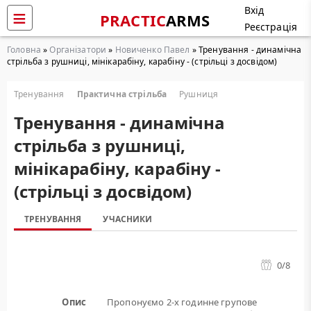
Вхід
PRACTIC
ARMS
Реєстрація
Головна
»
Організатори
»
Новиченко Павел
» Тренування - динамічна
стрільба з рушниці, мінікарабіну, карабіну - (стрільці з досвідом)
Тренування
Практична стрільба
Рушниця
Тренування - динамічна
стрільба з рушниці,
мінікарабіну, карабіну -
(стрільці з досвідом)
ТРЕНУВАННЯ
УЧАСНИКИ
0
/8
Опис
Пропонуємо 2-х годинне групове