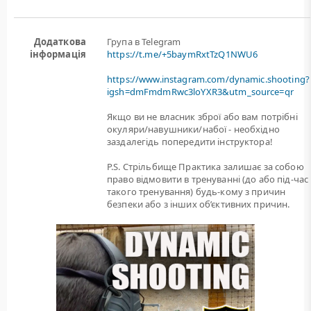
Додаткова
Група в Telegram
інформація
https://t.me/+5baymRxtTzQ1NWU6
https://www.instagram.com/dynamic.shooting?
igsh=dmFmdmRwc3loYXR3&utm_source=qr
Якщо ви не власник зброї або вам потрiбнi
окуляри/навушники/набої - необхідно
заздалегідь попередити інструктора!
P.S. Стрільбище Практика залишає за собою
право відмовити в тренуванні (до або під-час
такого тренування) будь-кому з причин
безпеки або з інших об’єктивних причин.